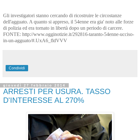
Gli investigatori stanno cercando di ricostruire le circostanze
dell'agguato. A quanto si appreso, il 54enne era gia' noto alle forze
di polizia ed era tornato in libertà dopo un periodo di carcere.
FONTE:
http://www.ogginotizie.it/292816-taranto-54enne-ucciso-
in-un-agguato/#.UxA6_fldVVV
Condividi
giovedì 27 febbraio 2014
ARRESTI PER USURA. TASSO
D'INTERESSE AL 270%