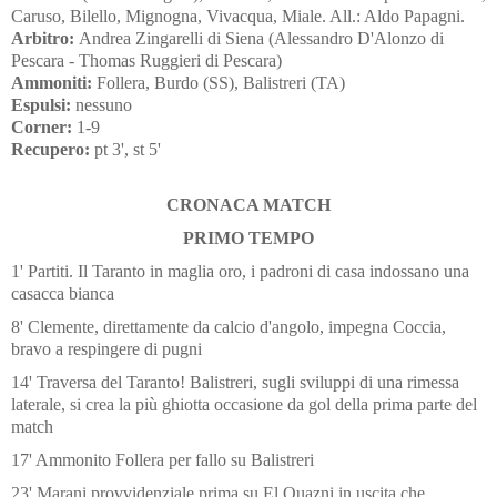
Caruso, Bilello, Mignogna, Vivacqua, Miale. All.: Aldo Papagni.
Arbitro:
Andrea Zingarelli di Siena (Alessandro D'Alonzo di
Pescara - Thomas Ruggieri di Pescara)
Ammoniti:
Follera, Burdo (SS), Balistreri (TA)
Espulsi:
nessuno
Corner:
1-9
Recupero:
pt 3', st 5'
CRONACA MATCH
PRIMO TEMPO
1' Partiti. Il Taranto in maglia oro, i padroni di casa indossano una
casacca bianca
8' Clemente, direttamente da calcio d'angolo, impegna Coccia,
bravo a respingere di pugni
14' Traversa del Taranto! Balistreri, sugli sviluppi di una rimessa
laterale, si crea la più ghiotta occasione da gol della prima parte del
match
17' Ammonito Follera per fallo su Balistreri
23' Marani provvidenziale prima su El Ouazni in uscita che,