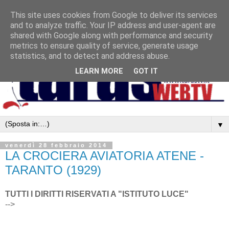
This site uses cookies from Google to deliver its services
and to analyze traffic. Your IP address and user-agent are
shared with Google along with performance and security
metrics to ensure quality of service, generate usage
statistics, and to detect and address abuse.
LEARN MORE
GOT IT
▼
venerdì 28 febbraio 2014
LA CROCIERA AVIATORIA ATENE -
TARANTO (1929)
TUTTI I DIRITTI RISERVATI A "ISTITUTO LUCE"
-->