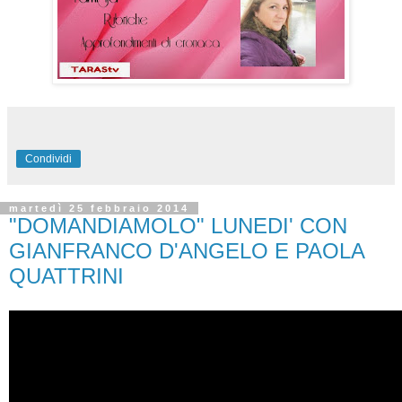
Condividi
martedì 25 febbraio 2014
"DOMANDIAMOLO" LUNEDI' CON
GIANFRANCO D'ANGELO E PAOLA
QUATTRINI