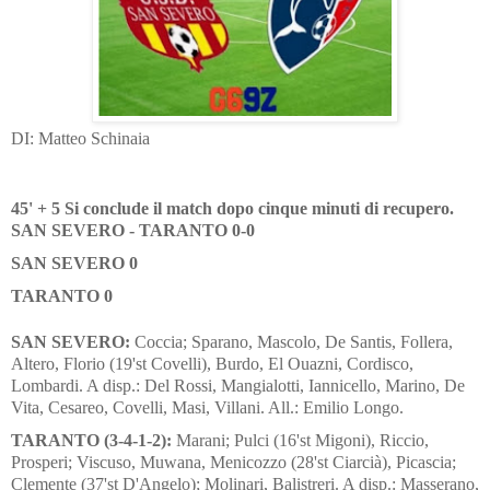
DI: Matteo Schinaia
45' + 5 Si conclude il match dopo cinque minuti di recupero.
SAN SEVERO - TARANTO 0-0
SAN SEVERO 0
TARANTO 0
SAN SEVERO:
Coccia; Sparano, Mascolo, De Santis, Follera,
Altero, Florio (19'st Covelli), Burdo, El Ouazni, Cordisco,
Lombardi. A disp.: Del Rossi, Mangialotti, Iannicello, Marino, De
Vita, Cesareo, Covelli, Masi, Villani. All.: Emilio Longo.
TARANTO (3-4-1-2):
Marani; Pulci (16'st Migoni), Riccio,
Prosperi; Viscuso, Muwana, Menicozzo (28'st Ciarcià), Picascia;
Clemente (37'st D'Angelo); Molinari, Balistreri. A disp.: Masserano,