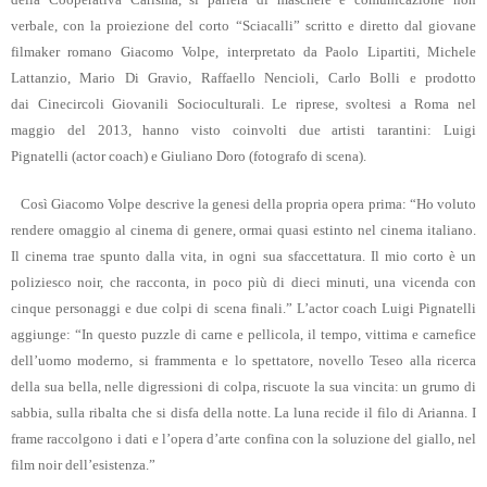
verbale, con la proiezione del corto
“Sciacalli” scritto e diretto dal giovane
filmaker romano Giacomo Volpe,
interpretato da Paolo Lipartiti, Michele
Lattanzio, Mario Di Gravio, Raffaello Nencioli, Carlo Bolli e prodotto
dai Cinecircoli Giovanili Socioculturali. Le riprese, svoltesi a Roma nel
maggio del 2013, hanno visto coinvolti due artisti tarantini: Luigi
Pignatelli (actor coach) e Giuliano Doro (fotografo di scena).
Così Giacomo Volpe descrive la genesi della propria opera prima: “Ho voluto
rendere omaggio al cinema di genere, ormai quasi estinto nel cinema italiano.
Il cinema trae spunto dalla vita, in ogni sua sfaccettatura. Il mio corto è un
poliziesco noir, che racconta, in poco più di dieci minuti, una vicenda con
cinque personaggi e due colpi di scena finali.” L’actor coach Luigi Pignatelli
aggiunge: “In questo puzzle di carne e pellicola, il tempo, vittima e carnefice
dell’uomo moderno, si frammenta e lo spettatore, novello Teseo alla ricerca
della sua bella, nelle digressioni di colpa, riscuote la sua vincita: un grumo di
sabbia, sulla ribalta che si disfa della notte. La luna recide il filo di Arianna. I
frame raccolgono i dati e l’opera d’arte confina con la soluzione del giallo, nel
film noir dell’esistenza.”