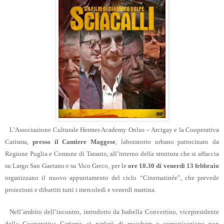
L
’Associazione Culturale Hermes Academy Onlus – Arcigay e la Cooperativa
Carisma,
presso il Cantiere Maggese
, laboratorio urbano patrocinato da
Regione Puglia e Comune di Taranto, all’interno della struttura che si affaccia
su Largo San Gaetano e su Vico Greco
,
per le
ore 10.30 di venerdì 13 febbraio
organizzano il nuovo appuntamento del ciclo “Cinematinée”, che prevede
proiezioni e dibattiti tutti i mercoledì e venerdì mattina.
Nell
’
ambito dell
’
incontro, introdotto da Isabella Convertino, vicepresidente
della Cooperativa Carisma, si parlerà di maschere e comunicazione non