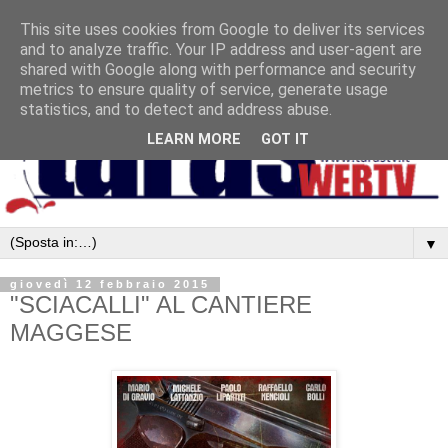
This site uses cookies from Google to deliver its services
and to analyze traffic. Your IP address and user-agent are
shared with Google along with performance and security
metrics to ensure quality of service, generate usage
statistics, and to detect and address abuse.
LEARN MORE
GOT IT
▼
giovedì 12 febbraio 2015
"SCIACALLI" AL CANTIERE
MAGGESE