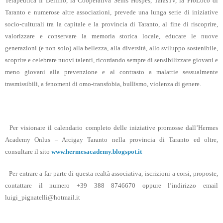
Terapeutica Il Delfino,
la Cooperativa Senis Hospes, TarasTv, la ProLoco di
Taranto e numerose altre associazioni, prevede una lunga serie di iniziative
socio-culturali tra la capitale e la provincia di Taranto, al fine di riscoprire,
valorizzare e conservare la memoria storica locale, educare le nuove
generazioni (e non solo) alla bellezza, alla diversità, allo sviluppo sostenibile,
scoprire e celebrare nuovi talenti, ricordando sempre di sensibilizzare giovani e
meno giovani alla prevenzione e al contrasto a malattie sessualmente
trasmissibili, a fenomeni di omo-transfobia, bullismo, violenza di genere.
Per visionare il calendario completo delle iniziative
promosse dall’Hermes
Academy Onlus – Arcigay Taranto nella provincia di Taranto ed oltre
,
consultare il sito
www.hermesacademy.blogspot.it
Per entrare a far parte di questa realtà associativa, iscrizioni a corsi, proposte,
contattare il numero
+39 388 8746670
oppure l’indirizzo email
luigi_pignatelli@hotmail.it