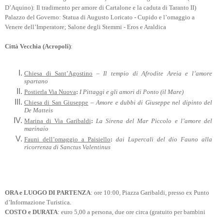
D’Aquino): Il tradimento per amore di Cartalone e la caduta di Taranto II)
Palazzo del Governo: Statua di Augusto Loricato - Cupido e l’omaggio a
Venere dell’Imperatore; Salone degli Stemmi - Eros e Araldica
Città Vecchia (Acropoli)
:
Chiesa di Sant’Agostino
–
Il tempio di Afrodite Areia e l’amore
spartano
Postierla Via Nuova
:
I Pittaggi e gli amori di Ponto (il Mare)
Chiesa di San Giuseppe
–
Amore e dubbi di Giuseppe nel dipinto del
De Matteis
Marina di Via Garibaldi
:
La Sirena del Mar Piccolo e l’amore del
marinaio
Fauni dell’omaggio a Paisiello
:
dai Lupercali del dio Fauno alla
ricorrenza di Sanctus Valentinus
ORA e LUOGO DI PARTENZA
: ore 10:00, Piazza Garibaldi, presso ex Punto
d’Informazione Turistica.
COSTO e DURATA
: euro 5,00 a persona, due ore circa (gratuito per bambini