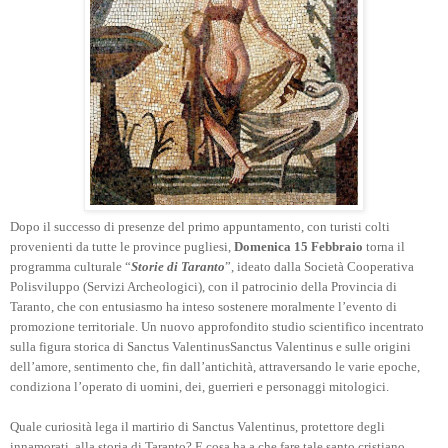
Dopo il successo di presenze del primo appuntamento, con turisti colti
provenienti da tutte le province pugliesi,
Domenica 15 Febbraio
torna il
programma culturale “
Storie di Taranto
”, ideato dalla Società Cooperativa
Polisviluppo (Servizi Archeologici), con il patrocinio della Provincia di
Taranto, che con entusiasmo ha inteso sostenere moralmente l’evento di
promozione territoriale. Un nuovo approfondito studio scientifico incentrato
sulla figura storica di Sanctus ValentinusSanctus Valentinus e sulle origini
dell’amore, sentimento che, fin dall’antichità, attraversando le varie epoche,
condiziona l’operato di uomini, dei, guerrieri e personaggi mitologici.
Quale curiosità lega il martirio di Sanctus Valentinus, protettore degli
innamorati, alla storia di Taranto? E cosa ha a che fare tale santo cristiano