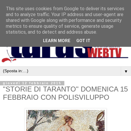
This site uses cookies from Google to deliver its services
and to analyze traffic. Your IP address and user-agent are
shared with Google along with performance and security
metrics to ensure quality of service, generate usage
statistics, and to detect and address abuse.
LEARN MORE
GOT IT
▼
giovedì 12 febbraio 2015
"STORIE DI TARANTO" DOMENICA 15
FEBBRAIO CON POLISVILUPPO