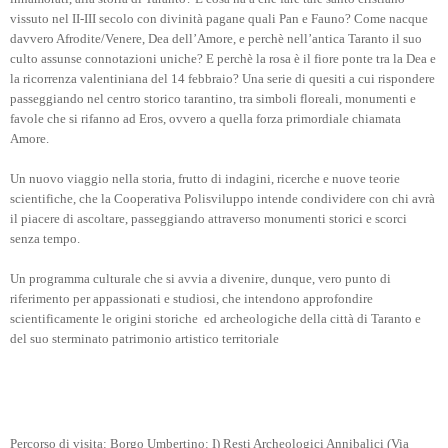
vissuto nel II-III secolo con divinità pagane quali Pan e Fauno? Come nacque
davvero Afrodite/Venere, Dea dell’Amore, e perchè nell’antica Taranto il suo
culto assunse connotazioni uniche? E perchè la rosa è il fiore ponte tra la Dea e
la ricorrenza valentiniana del 14 febbraio? Una serie di quesiti a cui rispondere
passeggiando nel centro storico tarantino, tra simboli floreali, monumenti e
favole che si rifanno ad Eros, ovvero a quella forza primordiale chiamata
Amore.
Un nuovo viaggio nella storia, frutto di indagini, ricerche e nuove teorie
scientifiche, che la Cooperativa Polisviluppo intende condividere con chi avrà
il piacere di ascoltare, passeggiando attraverso monumenti storici e scorci
senza tempo.
Un programma culturale che si avvia a divenire, dunque, vero punto di
riferimento per appassionati e studiosi, che intendono approfondire
scientificamente le origini storiche ed archeologiche della città di Taranto e
del suo sterminato patrimonio artistico territoriale
Percorso di visita: Borgo Umbertino: I) Resti Archeologici Annibalici (Via