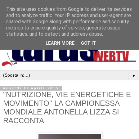
This site uses cookies from Google to deliver its services
and to analyze traffic. Your IP address and user-agent are
shared with Google along with performance and security
metrics to ensure quality of service, generate usage
statistics, and to detect and address abuse.
LEARN MORE
GOT IT
▼
venerdì 17 aprile 2015
"NUTRIZIONE, VIE ENERGETICHE E
MOVIMENTO" LA CAMPIONESSA
MONDIALE ANTONELLA LIZZA SI
RACCONTA