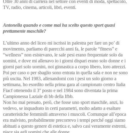
Oltre 30 anni di carriera nel settore con eventi di moda, spettacolo,
TV, radio, cinema, articoli, libri, eventi.
Antonella quando e come mai ha scelto questo sport quasi
prettamente maschile?
L’ultimo anno del liceo mi iscrissi in palestra per fare un po’ di
movimento, parliamo di parecchi anni fa, le parole “fitness” e
“wellness” non esistevano, le sale pesi erano frequentate solo da
uomini, e dove mi allenavo io i giorni dispari erano solo donne e i
giorni pari solo uomini, noi ginnastica a corpo libero, loro attrezzi.
Poi per caso o per sbaglio sono entrata in quella sala e non ne sono
più uscita. Nel 1983, allenandomi con i pesi un solo giorno a
settimana, ho esordito nella prima gara al campionato centro Italia
Fiacf ottenendo il 3° posto e nel 1984 sono diventata la prima
Campionessa Laziale di bb della Ifbb.
Non ho mai pensato, però, che fosse uno sport maschile, anzi, lo
vedevo, se inquadrato in certi parametri, molto adatto a esaltare
caratteristiche femminili attraverso i muscoli. Comunque all’epoca
era malvisto, probabilmente precorrevo i tempi perché oggi siamo
abituati a questo genere di estetica e, salvo casi veramente estremi,
piace sia agli uomini che alle donne.