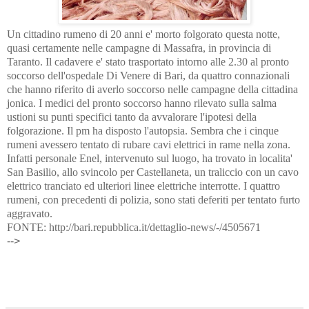
Un cittadino rumeno di 20 anni e' morto folgorato questa notte,
quasi certamente nelle campagne di Massafra, in provincia di
Taranto. Il cadavere e' stato trasportato intorno alle 2.30 al pronto
soccorso dell'ospedale Di Venere di Bari, da quattro connazionali
che hanno riferito di averlo soccorso nelle campagne della cittadina
jonica. I medici del pronto soccorso hanno rilevato sulla salma
ustioni su punti specifici tanto da avvalorare l'ipotesi della
folgorazione. Il pm ha disposto l'autopsia. Sembra che i cinque
rumeni avessero tentato di rubare cavi elettrici in rame nella zona.
Infatti personale Enel, intervenuto sul luogo, ha trovato in localita'
San Basilio, allo svincolo per Castellaneta, un traliccio con un cavo
elettrico tranciato ed ulteriori linee elettriche interrotte. I quattro
rumeni, con precedenti di polizia, sono stati deferiti per tentato furto
aggravato.
FONTE:
http://bari.repubblica.it/dettaglio-news/-/4505671
-->