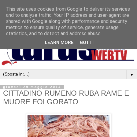
This site uses cookies from Google to deliver its services
and to analyze traffic. Your IP address and user-agent are
shared with Google along with performance and security
metrics to ensure quality of service, generate usage
statistics, and to detect and address abuse.
LEARN MORE
GOT IT
▼
giovedì 29 maggio 2014
CITTADINO RUMENO RUBA RAME E
MUORE FOLGORATO