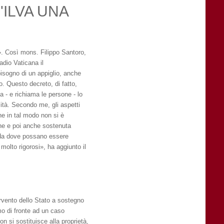
ILVA UNA
». Così mons. Filippo Santoro,
dio Vaticana il
isogno di un appiglio, anche
. Questo decreto, di fatto,
 - e richiama le persone - lo
lità. Secondo me, gli aspetti
e in tal modo non si è
ne e poi anche sostenuta
e da dove possano essere
molto rigorosi», ha aggiunto il
ervento dello Stato a sostegno
o di fronte ad un caso
n si sostituisce alla proprietà,