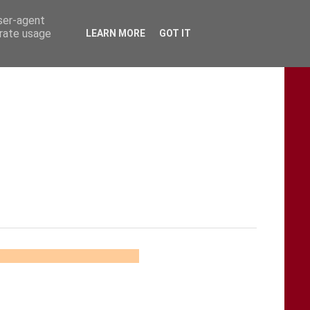
user-agent
erate usage
LEARN MORE
GOT IT