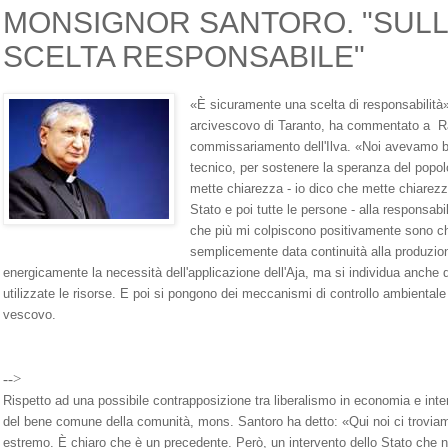
MONSIGNOR SANTORO. "SULL'
SCELTA RESPONSABILE"
«È sicuramente una scelta di responsabilità
arcivescovo di Taranto, ha commentato a Ra
commissariamento dell'Ilva. «Noi avevamo b
tecnico, per sostenere la speranza del popolo
mette chiarezza - io dico che mette chiarezza
Stato e poi tutte le persone - alla responsabi
che più mi colpiscono positivamente sono ch
semplicemente data continuità alla produzio
energicamente la necessità dell'applicazione dell'Aja, ma si individua anch
utilizzate le risorse. E poi si pongono dei meccanismi di controllo ambientale 
vescovo.
-->
Rispetto ad una possibile contrapposizione tra liberalismo in economia e int
del bene comune della comunità, mons. Santoro ha detto: «Qui noi ci troviam
estremo. È chiaro che è un precedente. Però, un intervento dello Stato che no