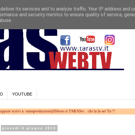
eliver its services and to analyze traffic. Your IP address and 
ormance and security metrics to ensure quality of service, gen
abuse.
LO
YOUTUBE
vi a: tarasproduzioni@libero.it TARAStv... chi la fa sei Tu !!
giovedì 6 giugno 2013