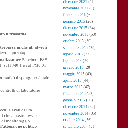
dicembre 2021
(1)
novembre 2021
(1)
febbraio 2016
(6)
gennaio 2016
(26)
dicembre 2015
(34)
ato ultrasottile
;
novembre 2015
(50)
ottobre 2015
(30)
ltrepassa anche gli alveoli
settembre 2015
(28)
evole portata;
agosto 2015
(27)
analizzatore
Ecochem PAS
luglio 2015
(20)
M1, sul PM0,1 e sul PM0,01
giugno 2015
(28)
maggio 2015
(49)
portatile) dispongono di tale
aprile 2015
(44)
marzo 2015
(47)
controlli di laboratorio
febbraio 2015
(52)
gennaio 2015
(56)
dicembre 2014
(32)
chi elevati di IPA
novembre 2014
(35)
li che a nostro avviso
ottobre 2014
(56)
e di monitoraggio
ll'attenzione politico-
settembre 2014
(51)