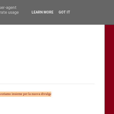
user-agent
erate usage
LEARN MORE
GOT IT
eme per la nuova divulgazione...... TARAStv e' parte della Taranto che cambia......