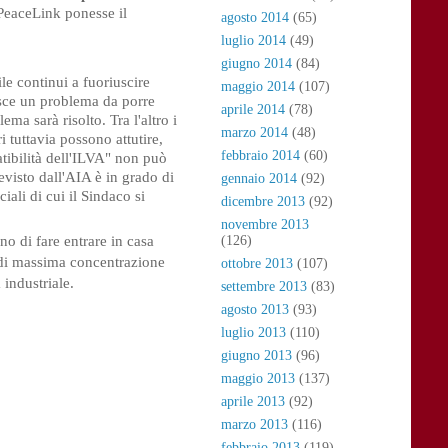
 PeaceLink ponesse il
agosto 2014
(65)
luglio 2014
(49)
giugno 2014
(84)
ile continui a fuoriuscire
maggio 2014
(107)
uisce un problema da porre
aprile 2014
(78)
a sarà risolto. Tra l'altro i
marzo 2014
(48)
i tuttavia possono attutire,
febbraio 2014
(60)
atibilità dell'ILVA" non può
visto dall'AIA è in grado di
gennaio 2014
(92)
ciali di cui il Sindaco si
dicembre 2013
(92)
novembre 2013
no di fare entrare in casa 
(126)
 di massima concentrazione 
ottobre 2013
(107)
industriale. 
settembre 2013
(83)
agosto 2013
(93)
luglio 2013
(110)
giugno 2013
(96)
maggio 2013
(137)
aprile 2013
(92)
marzo 2013
(116)
febbraio 2013
(119)