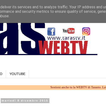
eliver its services and to analyze traffic. Your IP address and 
ormance and security metrics to ensure quality of service, gen
abuse.
LO
YOUTUBE
Sostieni anche tu la WEBTV di Taranto. Lavoriamo insi
martedì 8 dicembre 2015