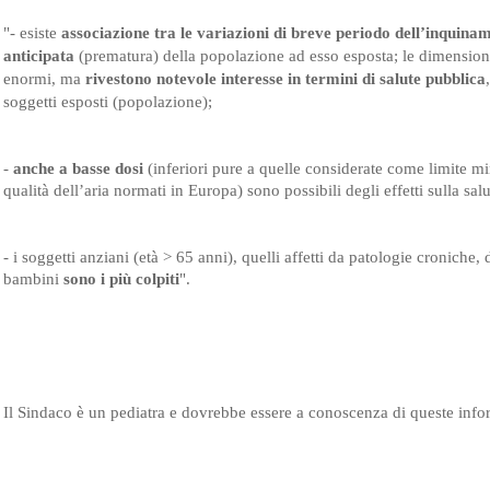
"- esiste 
associazione tra le variazioni di breve periodo dell’inquina
anticipata 
(prematura) della popolazione ad esso esposta; le dimensio
enormi, ma 
rivestono notevole interesse in termini di salute pubblica
soggetti esposti (popolazione);
- 
anche a basse dosi
 (inferiori pure a quelle considerate come limite mi
qualità dell’aria normati in Europa) sono possibili degli effetti sulla sa
- i soggetti anziani (età > 65 anni), quelli affetti da patologie croniche
bambini
 sono i più colpiti
".
Il Sindaco è un pediatra e dovrebbe essere a conoscenza di queste info