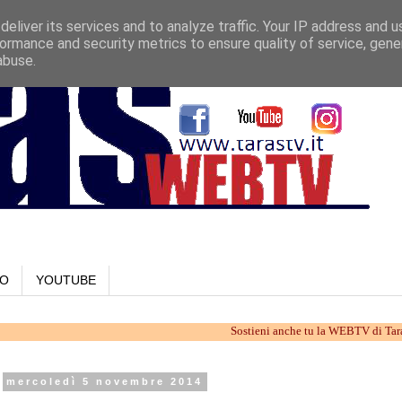
eliver its services and to analyze traffic. Your IP address and 
ormance and security metrics to ensure quality of service, gen
abuse.
LO
YOUTUBE
Sostieni anche tu la WEBTV di Taranto. Lavor
mercoledì 5 novembre 2014