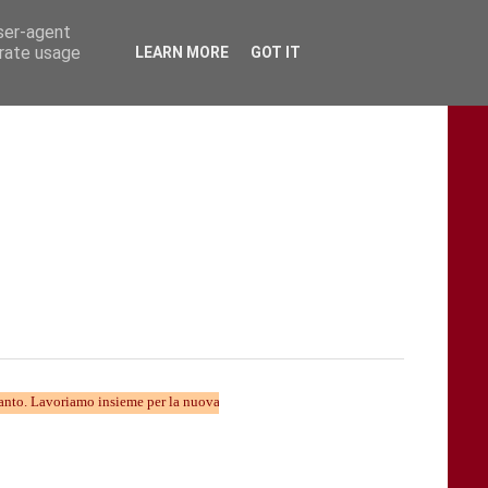
user-agent
erate usage
LEARN MORE
GOT IT
iamo insieme per la nuova divulgazione...... TARAStv e' parte della Taranto che cam