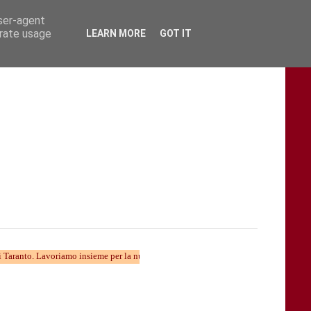
user-agent
erate usage
LEARN MORE
GOT IT
Lavoriamo insieme per la nuova divulgazione...... TARAStv e' parte della Taranto ch