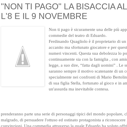
"NON TI PAGO" LA BISACCIA 
L'8 E IL 9 NOVEMBRE
Non ti pago è sicuramente una delle più app
commedie del teatro di Eduardo.
Ferdinando Quagliolo è il proprietario di u
accanito ma sfortunato gioca
tore e per ques
numeri vincenti. Questa sua debolezza lo por
continuamente sia con la famiglia , con amic
legge, a suo dire, “fatta dagli uomini” . Le s
saranno sempre il motivo scatenante di un co
specialmente nei confronti di Mario Bertoli
di sua figlia Stella, fortunato al gioco e in 
un'assurda ma inevitabile contesa.
prenderanno parte una serie di personaggi tipici del mondo popolare, 
malgrado, di persuadere l'ottuso ed ostinato protagonista a riconoscere 
convinzioni. Una commedia attraverso la quale Eduardo ha voluto offri