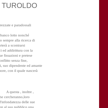
AL TUROLDO
rezzate e paradossali
n banco lotto nonché
to sempre alla ricerca di
terà a scontrarsi
i ed addirittura con la
ue fissazioni e pretese
nflitto senza fine,
ni, suo dipendente ed amante
amore, con il quale nascerà
A questa , inoltre ,
che cercheranno,loro
l'infondatezza delle sue
re al suo pubblico una