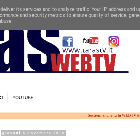
eliver its services and to analyze traffic. Your IP address and 
ormance and security metrics to ensure quality of service, gen
abuse.
LO
YOUTUBE
Sostieni anche tu la WEBTV di Taranto. 
giovedì 6 novembre 2014