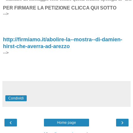
PER FIRMARE LA PETIZIONE CLICCA QUI SOTTO
-->
http://firmiamo.it/abolire-la--mostra--di-damien-
hirst-che-averra-ad-arezzo
-->
Condividi
‹
›
Home page