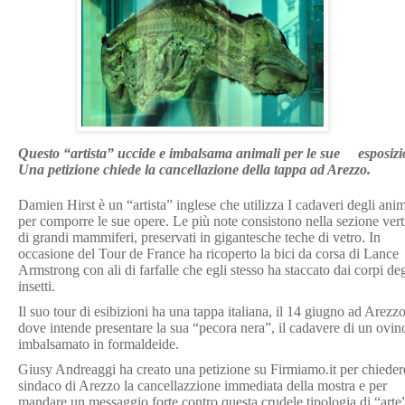
Questo “artista” uccide e imbalsama animali per le sue esposizi
Una petizione chiede la cancellazione della tappa ad Arezzo.
Damien Hirst è un “artista” inglese che utilizza I cadaveri degli anim
per comporre le sue opere. Le più note consistono nella sezione vert
di grandi mammiferi, preservati in gigantesche teche di vetro. In
occasione del Tour de France ha ricoperto la bici da corsa di Lance
Armstrong con ali di farfalle che egli stesso ha staccato dai corpi deg
insetti.
Il suo tour di esibizioni ha una tappa italiana, il 14 giugno ad Arezzo
dove intende presentare la sua “pecora nera”, il cadavere di un ovin
imbalsamato in formaldeide.
Giusy Andreaggi ha creato una petizione su Firmiamo.it per chieder
sindaco di Arezzo la cancellazzione immediata della mostra e per
mandare un messaggio forte contro questa crudele tipologia di “arte