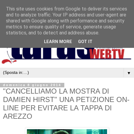
This site uses cookies from Google to deliver its services
and to analyze traffic. Your IP address and user-agent are
shared with Google along with performance and security
metrics to ensure quality of service, generate usage
statistics, and to detect and address abuse.
LEARN MORE
GOT IT
▼
domenica 8 giugno 2014
"CANCELLIAMO LA MOSTRA DI
DAMIEN HIRST" UNA PETIZIONE ON-
LINE PER EVITARE LA TAPPA DI
AREZZO