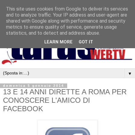
This site uses cookies from Google to deliver its services
and to analyze traffic. Your IP address and user-agent are
shared with Google along with performance and security
metrics to ensure quality of service, generate usage
statistics, and to detect and address abuse.
LEARN MORE
GOT IT
▼
domenica 5 gennaio 2014
13 E 14 ANNI DIRETTE A ROMA PER
CONOSCERE L'AMICO DI
FACEBOOK