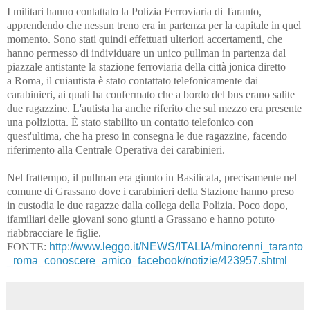
I militari hanno contattato la
Polizia Ferroviaria
di
Taranto
,
apprendendo che nessun treno era in partenza per la capitale in quel
momento. Sono stati quindi effettuati ulteriori accertamenti, che
hanno permesso di individuare un unico
pullman
in partenza dal
piazzale antistante la stazione ferroviaria della città jonica diretto
a
Roma
, il cui
autista
è stato contattato telefonicamente dai
carabinieri, ai quali ha confermato che a bordo del bus erano salite
due ragazzine. L'autista ha anche riferito che sul mezzo era presente
una poliziotta. È stato stabilito un contatto telefonico con
quest'ultima, che ha preso in consegna le due ragazzine, facendo
riferimento alla Centrale Operativa dei carabinieri.
Nel frattempo, il pullman era giunto in
Basilicata
, precisamente nel
comune di
Grassano
dove i carabinieri della Stazione hanno preso
in custodia le due ragazze dalla collega della Polizia. Poco dopo,
i
familiari
delle giovani sono giunti a Grassano e hanno potuto
riabbracciare le figlie.
FONTE:
http://www.leggo.it/NEWS/ITALIA/minorenni_taranto
_roma_conoscere_amico_facebook/notizie/423957.shtml