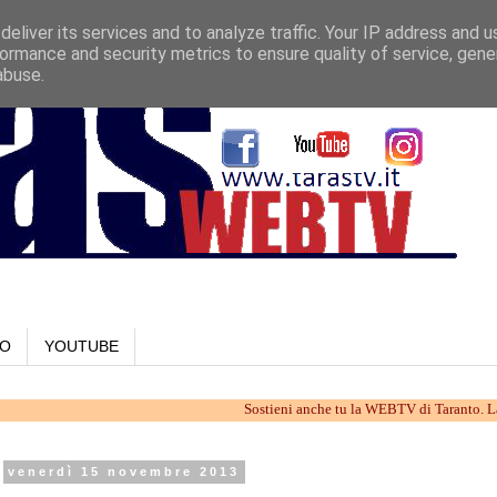
eliver its services and to analyze traffic. Your IP address and 
ormance and security metrics to ensure quality of service, gen
abuse.
LO
YOUTUBE
Sostieni anche tu la WEBTV di Taranto. Lavoriamo i
venerdì 15 novembre 2013