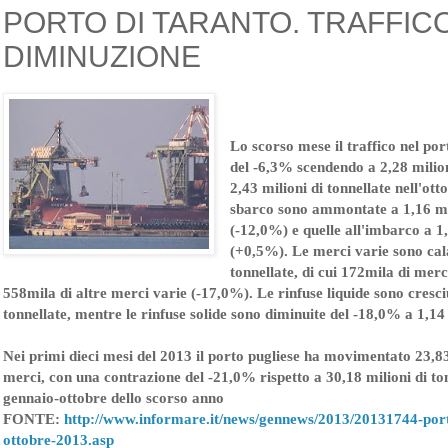
PORTO DI TARANTO. TRAFFICO
DIMINUZIONE
Lo scorso mese il traffico nel po
del -6,3% scendendo a 2,28 milioni
2,43 milioni di tonnellate nell'ot
sbarco sono ammontate a 1,16 mil
(-12,0%) e quelle all'imbarco a 1,
(+0,5%). Le merci varie sono cal
tonnellate, di cui 172mila di mer
558mila di altre merci varie (-17,0%). Le rinfuse liquide sono cresc
tonnellate, mentre le rinfuse solide sono diminuite del -18,0% a 1,14 
Nei primi dieci mesi del 2013 il porto pugliese ha movimentato 23,83 
merci, con una contrazione del -21,0% rispetto a 30,18 milioni di to
gennaio-ottobre dello scorso anno
FONTE:
http://www.informare.it/news/gennews/2013/20131744-port
ottobre-2013.asp