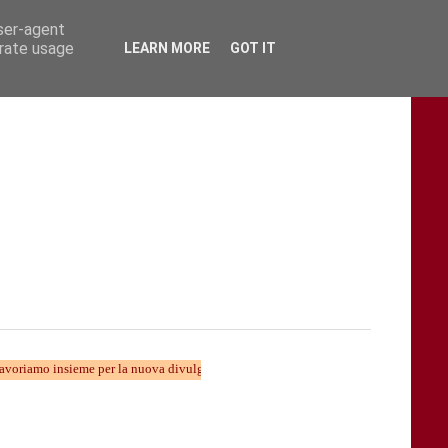
user-agent
erate usage
LEARN MORE
GOT IT
nsieme per la nuova divulgazione...... TARAStv e' parte della Taranto che cambia...