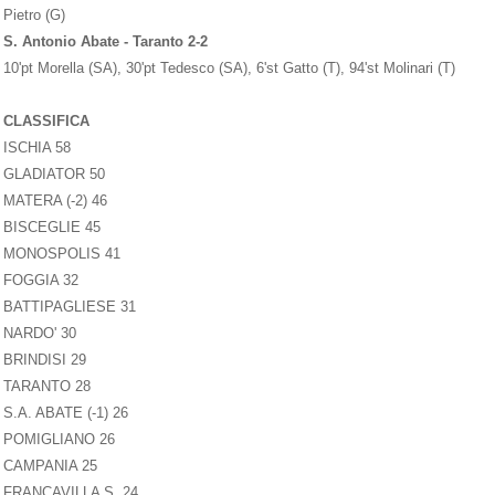
Pietro (G)
S. Antonio Abate - Taranto 2-2
10'pt Morella (SA), 30'pt Tedesco (SA), 6'st Gatto (T), 94'st Molinari (T)
CLASSIFICA
ISCHIA 58
GLADIATOR 50
MATERA (-2) 46
BISCEGLIE 45
MONOSPOLIS 41
FOGGIA 32
BATTIPAGLIESE 31
NARDO' 30
BRINDISI 29
TARANTO 28
S.A. ABATE (-1) 26
POMIGLIANO 26
CAMPANIA 25
FRANCAVILLA S. 24