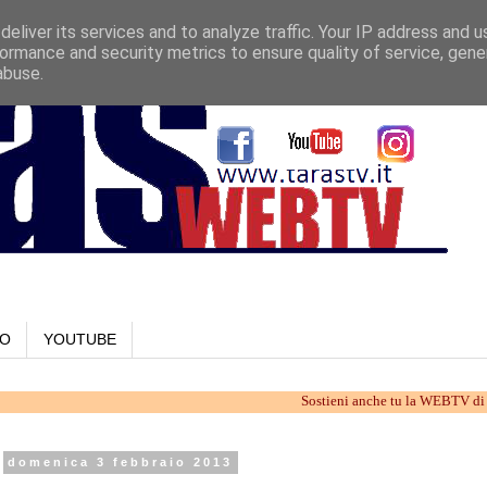
eliver its services and to analyze traffic. Your IP address and 
ormance and security metrics to ensure quality of service, gen
abuse.
LO
YOUTUBE
Sostieni anche tu la WEBTV di Taranto. La
domenica 3 febbraio 2013