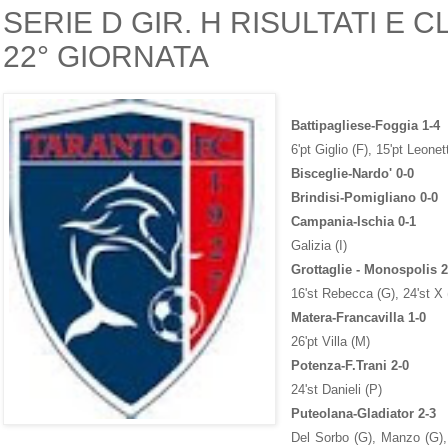
SERIE D GIR. H RISULTATI E C
22° GIORNATA
Battipagliese-Foggia 1-4
6'pt Giglio (F), 15'pt Leonet
Bisceglie-Nardo' 0-0
Brindisi-Pomigliano 0-0
Campania-Ischia 0-1
Galizia (I)
Grottaglie - Monospolis 2
16'st Rebecca (G), 24'st X 
Matera-Francavilla 1-0
26'pt Villa (M)
Potenza-F.Trani 2-0
24'st Danieli (P)
Puteolana-Gladiator 2-3
Del Sorbo (G), Manzo (G), 