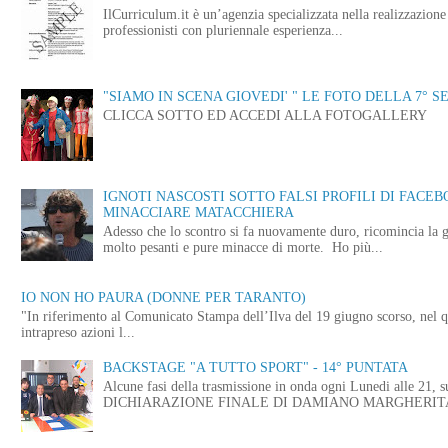
IlCurriculum.it è un’agenzia specializzata nella realizzazio
professionisti con pluriennale esperienza...
"SIAMO IN SCENA GIOVEDI' " LE FOTO DELLA 7° S
CLICCA SOTTO ED ACCEDI ALLA FOTOGALLERY
IGNOTI NASCOSTI SOTTO FALSI PROFILI DI FACE
MINACCIARE MATACCHIERA
Adesso che lo scontro si fa nuovamente duro, ricomincia la g
molto pesanti e pure minacce di morte. Ho più...
IO NON HO PAURA (DONNE PER TARANTO)
"In riferimento al Comunicato Stampa dell’Ilva del 19 giugno scorso, nel q
intrapreso azioni l...
BACKSTAGE "A TUTTO SPORT" - 14° PUNTATA
Alcune fasi della trasmissione in onda ogni Lunedi alle
DICHIARAZIONE FINALE DI DAMIANO MARGHERITA 