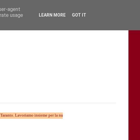
user-agent
erate usage
LEARN MORE
GOT IT
voriamo insieme per la nuova divulgazione...... TARAStv e' parte della Taranto che