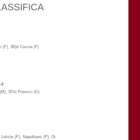
LASSIFICA
ti (F), 38'pt Coccia (F)
-2
(M), 30'st Presicci (G)
Letizia (P), Napolitano (P), Di