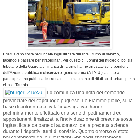
Effettuavano soste prolungate ingiustificate durante il turno di servizio,
facendole passare per straordinari. Per questo gli uomini del nucleo di polizia
tributario della Guardia di finanza di Taranto hanno arrestato sei dipendenti
dell'Azienda pubblica multiservizi e igiene urbana (A.I.M.U.), ad intera
partecipazione pubblica, in carica dello smaltimento di rifiuti solidi urbani per la
citta' di Taranto.
Lo comunica una nota del comando
provinciale del capoluogo pugliese. Le Fiamme gialle, sulla
base di autonoma attivita' investigativa, hanno
preliminarmente effettuato una serie di pedinamenti ed
appostamenti finalizzati all'individuazione di presunte soste
ingiustificate da parte di automezzi della predetta azienda
durante i rispettivi turni di servizio. Quanto emerso e' stato
poi confermato dalle rilevazioni Gps degli spostamenti