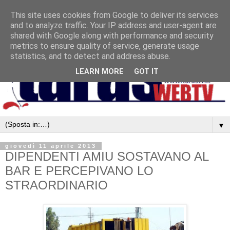
This site uses cookies from Google to deliver its services
and to analyze traffic. Your IP address and user-agent are
shared with Google along with performance and security
metrics to ensure quality of service, generate usage
statistics, and to detect and address abuse.
LEARN MORE
GOT IT
▼
giovedì 11 aprile 2013
DIPENDENTI AMIU SOSTAVANO AL
BAR E PERCEPIVANO LO
STRAORDINARIO