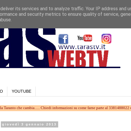
eliver its services and to analyze traffic. Your IP address and 
ormance and security metrics to ensure quality of service, gen
abuse.
LO
YOUTUBE
 che cambia...... Chiedi informazioni su come farne parte al 3381488022 oppure scri
giovedì 3 gennaio 2013