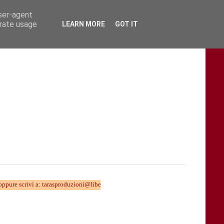
user-agent
erate usage
LEARN MORE
GOT IT
vi a: tarasproduzioni@libero.it TARAStv... chi la fa sei Tu !!