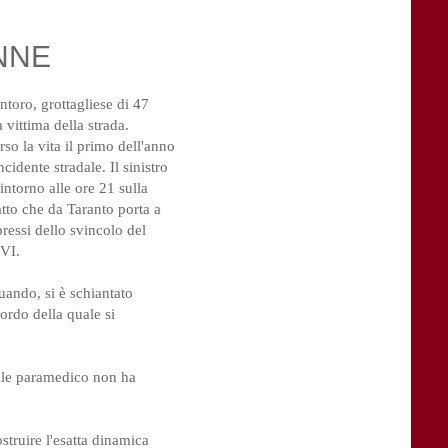
NNE
ntoro, grottagliese di 47
 vittima della strada.
so la vita il primo dell'anno
ncidente stradale. Il sinistro
intorno alle ore 21 sulla
ratto che da Taranto porta a
pressi dello svincolo del
 VI.
uando, si è schiantato
ordo della quale si
onale paramedico non ha
ostruire l'esatta dinamica