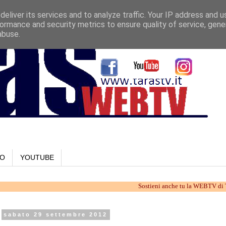
eliver its services and to analyze traffic. Your IP address and 
ormance and security metrics to ensure quality of service, gen
abuse.
LO
YOUTUBE
Sostieni anche tu la WEBTV di Taranto. La
sabato 29 settembre 2012