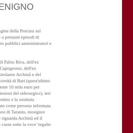
ENIGNO
agine della Procura sul
o a presunti episodi di
to pubblici amministratori e
di Fabio Riva, dell'ex
i Capogrosso, dell'ex
, Girolamo Archinà e del
ersità di Bari (quest'ultimo
ente 10 mila euro per
ssioni del siderurgico), ieri
ntino e la sostituta
ato come persona informata
ocesi di Taranto, mosignor
 riguarda Archinà ed il
e casse sotto la voce 'regalie