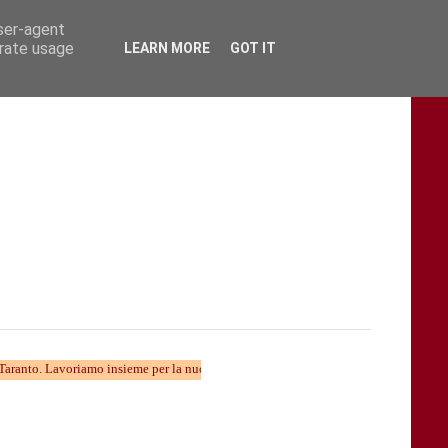
user-agent
erate usage
LEARN MORE
GOT IT
voriamo insieme per la nuova divulgazione...... TARAStv e' parte della Taranto che