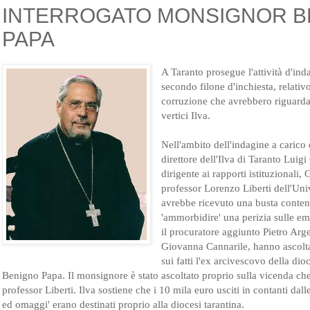
INTERROGATO MONSIGNOR B
PAPA
A Taranto prosegue l'attività d'ind
secondo filone d'inchiesta, relativ
corruzione che avrebbero riguarda
vertici Ilva.
Nell'ambito dell'indagine a carico 
direttore dell'Ilva di Taranto Luig
dirigente ai rapporti istituzionali
professor Lorenzo Liberti dell'Univ
avrebbe ricevuto una busta conten
'ammorbidire' una perizia sulle emi
il procuratore aggiunto Pietro Arge
Giovanna Cannarile, hanno ascolt
sui fatti l'ex arcivescovo della di
Benigno Papa. Il monsignore è stato ascoltato proprio sulla vicenda che
professor Liberti. Ilva sostiene che i 10 mila euro usciti in contanti dall
ed omaggi' erano destinati proprio alla diocesi tarantina.