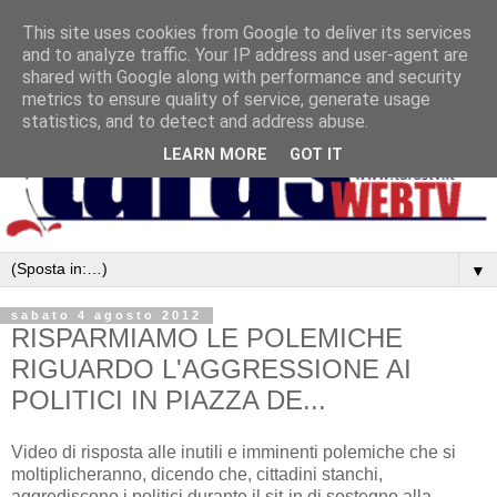
This site uses cookies from Google to deliver its services
and to analyze traffic. Your IP address and user-agent are
shared with Google along with performance and security
metrics to ensure quality of service, generate usage
statistics, and to detect and address abuse.
LEARN MORE
GOT IT
▼
sabato 4 agosto 2012
RISPARMIAMO LE POLEMICHE
RIGUARDO L'AGGRESSIONE AI
POLITICI IN PIAZZA DE...
Video di risposta alle inutili e imminenti polemiche che si
moltiplicheranno, dicendo che, cittadini stanchi,
aggrediscono i politici durante il sit-in di sostegno alla