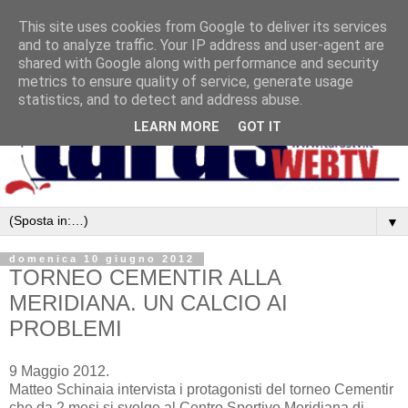
This site uses cookies from Google to deliver its services
and to analyze traffic. Your IP address and user-agent are
shared with Google along with performance and security
metrics to ensure quality of service, generate usage
statistics, and to detect and address abuse.
LEARN MORE
GOT IT
▼
domenica 10 giugno 2012
TORNEO CEMENTIR ALLA
MERIDIANA. UN CALCIO AI
PROBLEMI
9 Maggio 2012.
Matteo Schinaia intervista i protagonisti del torneo Cementir
che da 2 mesi si svolge al Centro Sportivo Meridiana di