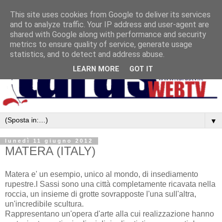
This site uses cookies from Google to deliver its services
and to analyze traffic. Your IP address and user-agent are
shared with Google along with performance and security
metrics to ensure quality of service, generate usage
statistics, and to detect and address abuse.
LEARN MORE
GOT IT
▼
lunedì 11 giugno 2012
MATERA (ITALY)
Matera e' un esempio, unico al mondo, di insediamento
rupestre.I Sassi sono una città completamente ricavata nella
roccia, un insieme di grotte sovrapposte l'una sull'altra,
un'incredibile scultura.
Rappresentano un'opera d'arte alla cui realizzazione hanno