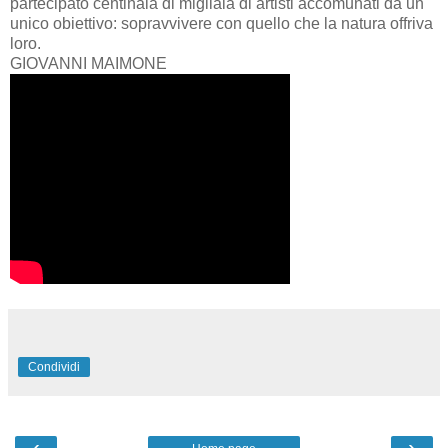
partecipato centinaia di migliaia di artisti accomunati da un
unico obiettivo: sopravvivere con quello che la natura offriva
loro.
GIOVANNI MAIMONE
Condividi
‹
›