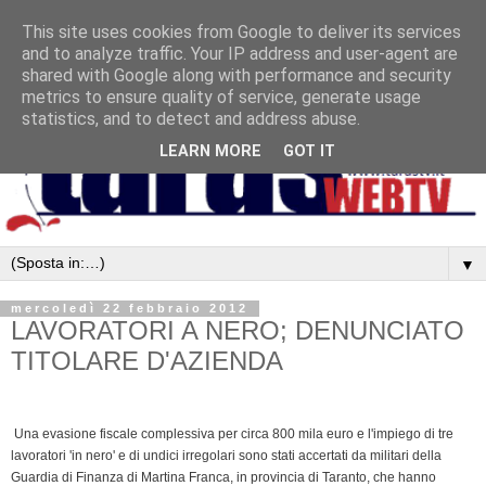
This site uses cookies from Google to deliver its services
and to analyze traffic. Your IP address and user-agent are
shared with Google along with performance and security
metrics to ensure quality of service, generate usage
statistics, and to detect and address abuse.
LEARN MORE
GOT IT
▼
mercoledì 22 febbraio 2012
LAVORATORI A NERO; DENUNCIATO
TITOLARE D'AZIENDA
Una evasione fiscale complessiva per circa 800 mila euro e l'impiego di tre
lavoratori 'in nero' e di undici irregolari sono stati accertati da militari della
Guardia di Finanza di Martina Franca, in provincia di Taranto, che hanno