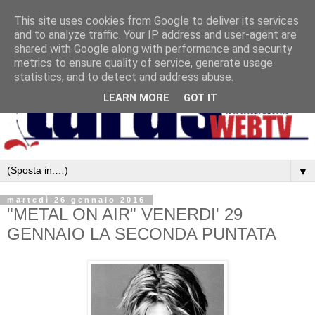
This site uses cookies from Google to deliver its services
and to analyze traffic. Your IP address and user-agent are
shared with Google along with performance and security
metrics to ensure quality of service, generate usage
statistics, and to detect and address abuse.
LEARN MORE
GOT IT
▼
martedì 26 gennaio 2016
"METAL ON AIR" VENERDI' 29
GENNAIO LA SECONDA PUNTATA