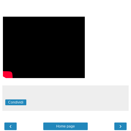
Condividi
‹
›
Home page