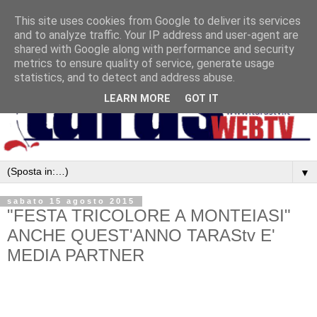
This site uses cookies from Google to deliver its services
and to analyze traffic. Your IP address and user-agent are
shared with Google along with performance and security
metrics to ensure quality of service, generate usage
statistics, and to detect and address abuse.
LEARN MORE
GOT IT
▼
sabato 15 agosto 2015
"FESTA TRICOLORE A MONTEIASI"
ANCHE QUEST'ANNO TARAStv E'
MEDIA PARTNER