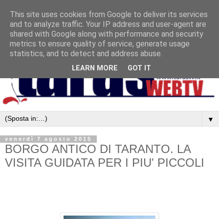
This site uses cookies from Google to deliver its services
and to analyze traffic. Your IP address and user-agent are
shared with Google along with performance and security
metrics to ensure quality of service, generate usage
statistics, and to detect and address abuse.
LEARN MORE
GOT IT
▼
venerdì 7 agosto 2015
BORGO ANTICO DI TARANTO. LA
VISITA GUIDATA PER I PIU' PICCOLI