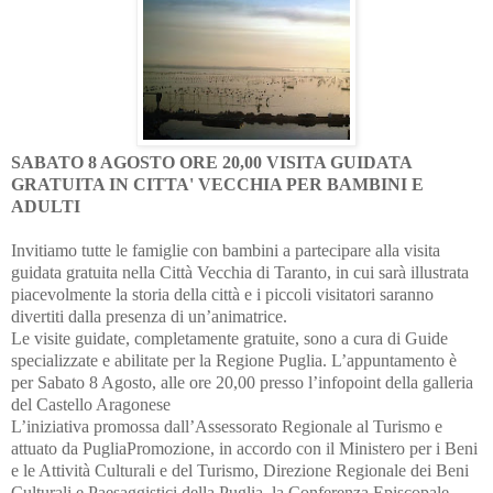
SABATO 8 AGOSTO ORE 20,00 VISITA GUIDATA
GRATUITA IN CITTA' VECCHIA PER BAMBINI E
ADULTI
Invitiamo tutte le famiglie con bambini a partecipare alla visita
guidata gratuita nella Città Vecchia di Taranto, in cui sarà illustrata
piacevolmente la storia della città e i piccoli visitatori saranno
divertiti dalla presenza di un’animatrice.
Le visite guidate, completamente gratuite, sono a cura di Guid
e
specializzate e abilitate per la Regione Puglia. L’appuntamento è
per Sabato 8 Agosto, alle ore 20,00 presso l’infopoint della galleria
del Castello Aragonese
L’iniziativa promossa dall’Assessorato Regionale al Turismo e
attuato da PugliaPromozione, in accordo con il Ministero per i Beni
e le Attività Culturali e del Turismo, Direzione Regionale dei Beni
Culturali e Paesaggistici della Puglia, la Conferenza Episcopale