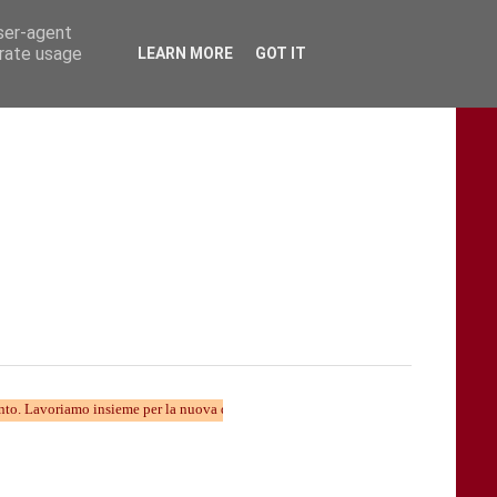
user-agent
erate usage
LEARN MORE
GOT IT
amo insieme per la nuova divulgazione...... TARAStv e' parte della Taranto che camb