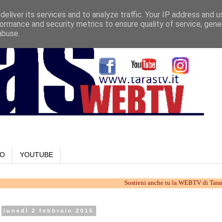
eliver its services and to analyze traffic. Your IP address and 
ormance and security metrics to ensure quality of service, gen
abuse.
LO
YOUTUBE
Sostieni anche tu la WEBTV di Taranto. Lavori
lunedì 2 febbraio 2015