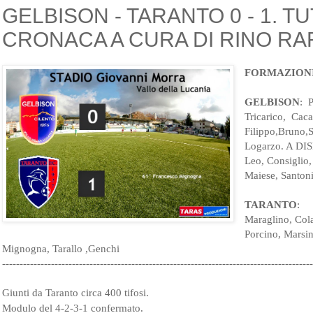
GELBISON - TARANTO 0 - 1. TU
CRONACA A CURA DI RINO R
FORMAZION
GELBISON
:  
Tricarico,  Caca
Filippo,Bruno,S
Logarzo. A DI
Leo, Consiglio,
Maiese, Santoni
TARANTO
:  
Maraglino, Cola
Porcino, Marsinl
Mignogna, Tarallo ,Genchi
-----------------------------------------------------------------------------------------
Giunti da Taranto circa 400 tifosi.
Modulo del 4-2-3-1 confermato.