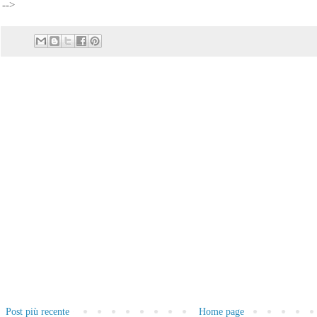
-->
Post più recente
Home page