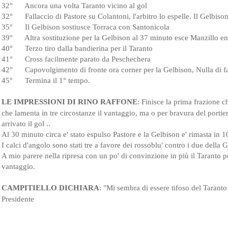
32°      
Ancora una volta Taranto vicino al gol
32°      
Fallaccio di Pastore su Colantoni, l'arbitro lo espelle. 
Il Gelbison
35°      
Il Gelbison sostiusce Torraca con Santonicola
39°      
Altra sostituzione per la Gelbison al 37 minuto esce Manzillo 
40°      
Terzo tiro dalla bandierina per il Taranto 
41°      
Cross facilmente parato da Peschechera
42°      
Capovolgimento di fronte ora corner per la Gelbison, 
Nulla di f
45°      Termina il 1° tempo.
LE IMPRESSIONI DI RINO RAFFONE
: 
Finisce la prima frazione c
che lamenta in tre circostanze il vantaggio, ma o per bravura del portie
arrivato il gol ..
Al 30 minuto circa e' stato espulso Pastore e la Gelbison e' rimasta in 10
I calci d'angolo sono stati tre a favore dei rossoblu' contro i due della G
A mio parere nella ripresa con un po' di convinzione in più il Taranto po
vantaggio.
CAMPITIELLO DICHIARA
: 
"Mi sembra di essere tifoso del Taranto
Presidente