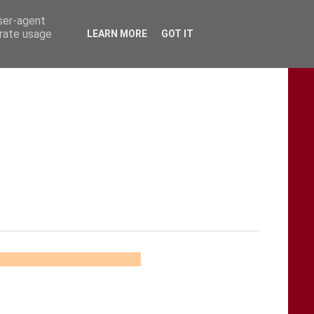
user-agent
erate usage
LEARN MORE
GOT IT