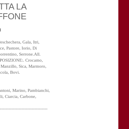
TTA LA
AFFONE
I
Peschechera, Gala, Itri, 
ce, Pastore, Iorio, Di 
orrentino, Serrone.All. 
SPOSIZIONE:. Crocamo, 
 Manzillo, Sica, Marmoro, 
cola, Bovi.
ntoni, Marino, Pambianchi, 
i, Ciarcia, Carbone, 
---------------------------------