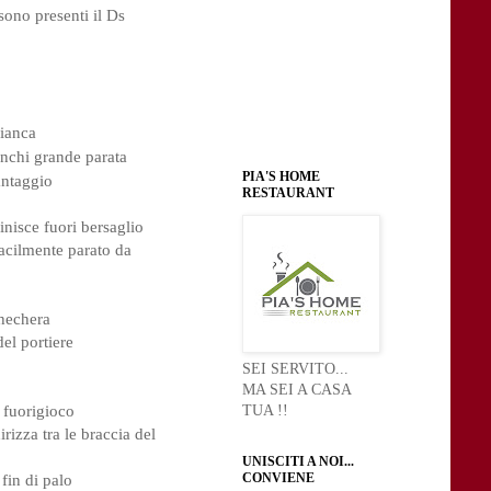
ono presenti il Ds 
bianca
enchi grande parata
PIA'S HOME
antaggio
RESTAURANT
inisce fuori bersaglio
facilmente parato da 
chechera
el portiere
SEI SERVITO...
MA SEI A CASA
TUA !!
 fuorigioco
rizza tra le braccia del 
UNISCITI A NOI...
CONVIENE
fin di palo