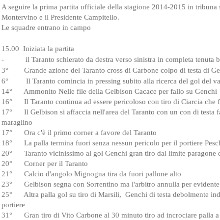
A seguire la prima partita ufficiale della stagione 2014-2015 in tribuna s
Montervino e il Presidente Campitello.
Le squadre entrano in campo
15.00 Iniziata la partita
-
 il Taranto schierato da destra verso sinistra in completa tenuta 
3°
Grande azione del Taranto cross di Carbone colpo di testa di G
6°         
Il Taranto comincia in pressing subito alla ricerca del gol del v
14°      
Ammonito Nelle file della Gelbison Cacace per fallo su Genchi
16°      
Il Taranto continua ad essere pericoloso con tiro di Ciarcia che f
17°      
Il Gelbison si affaccia nell'area del Taranto con un con di testa 
maraglino
17°      
Ora c'è il primo corner a favore del Taranto
18°      
La palla termina fuori senza nessun pericolo per il portiere Pes
20°      
Taranto vicinissimo al gol Genchi gran tiro dal limite paragone d
20°      
Corner per il Taranto
21°      
Calcio d'angolo Mignogna tira da fuori pallone alto
23°      
Gelbison segna con Sorrentino ma l'arbitro annulla per evidente
25°      
Altra palla gol su tiro di Marsili,  Genchi di testa debolmente indi
portiere
31°      
Gran tiro di Vito Carbone al 30 minuto tiro ad incrociare palla a 