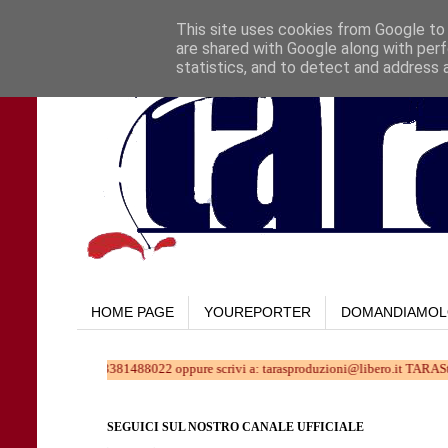
This site uses cookies from Google to d
are shared with Google along with perf
statistics, and to detect and address 
HOME PAGE
YOUREPORTER
DOMANDIAMO
 parte al 3381488022 oppure scrivi a: tarasproduzioni@libero.it TARAStv... chi la f
SEGUICI SUL NOSTRO CANALE UFFICIALE