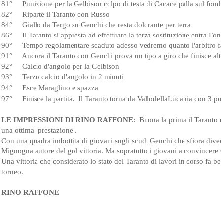
81°     
Punizione per la Gelbison colpo di testa di Cacace palla sul fon
82°     
Riparte il Taranto con Russo
84°     Gi
allo da Tergo su Genchi che resta dolorante per terra
86°    
 Il Taranto si appresta ad effettuare la terza sostituzione entra F
90°     
Tempo regolamentare scaduto adesso vedremo quanto l'arbitro f
91°     
Ancora il Taranto con Genchi prova un tipo a giro che finisce al
92°     
Calcio d'angolo per la Gelbison
93°     Terzo calcio d'angolo in 2 minuti
94°     Esce Maraglino e spazza
97°     Finisce la partita.  Il Taranto torna da VallodellaLucania con 3 pu
Buona la prima il Taranto 
LE IMPRESSIONI DI RINO RAFFONE
:  
una ottima  prestazione .
Con una quadra imbottita di giovani sugli scudi Genchi che sfiora divers
Mignogna autore del gol vittoria. Ma sopratutto i giovani a convincere C
Una vittoria che considerato lo stato del Taranto di lavori in corso fa be
torneo.
RINO RAFFONE