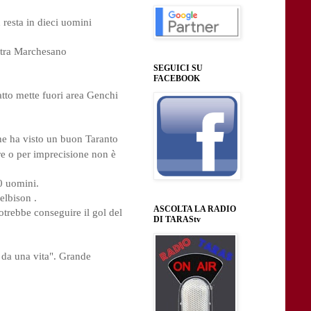
 resta in dieci uomini
entra Marchesano
SEGUICI SU
FACEBOOK
atto mette fuori area Genchi
he ha visto un buon Taranto 
re o per imprecisione non è 
 uomini. 

elbison .

ASCOLTA LA RADIO
trebbe conseguire il gol del 
DI TARAStv
 da una vita". Grande 