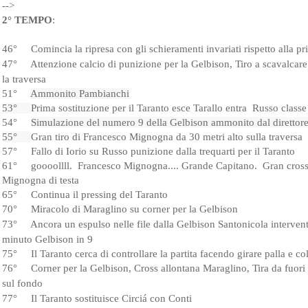
-->
2° TEMPO
:
46°     
Comincia la ripresa con gli schieramenti invariati rispetto alla p
47°     
Attenzione calcio di punizione per la Gelbison, 
Tiro a scavalcare
la traversa
51°     
Ammonito Pambianchi
53°     
Prima sostituzione per il Taranto esce Tarallo entra  Russo classe
54°     
Simulazione del numero 9 della Gelbison ammonito dal direttore
55°     
Gran tiro di Francesco Mignogna da 30 metri alto sulla traversa
57°     
Fallo di Iorio su Russo punizione dalla trequarti per il Taranto
61°     goooollll.  Francesco Mignogna.... Grande Capitano.  
Gran cross
Mignogna di testa
65°     
Continua il pressing del Taranto
70°     
Miracolo di Maraglino s
u corner p
er la Gelbison
73°     
Ancora un espulso nelle file dalla Gelbison Santonicola interven
minuto Gelbison in 9
75°     
Il Taranto cerca di controllare la partita facendo girare palla e
76°     
Corner per la Gelbison, 
Cross allontana Maraglino, 
Tira da fuor
sul fondo
77°     
Il Taranto sostituisce Circiá con Conti