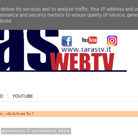
eliver its services and to analyze traffic. Your IP address and 
ormance and security metrics to ensure quality of service, gen
abuse.
LO
YOUTUBE
a sei Tu !!
domenica 7 settembre 2014