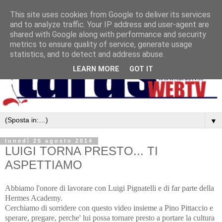
This site uses cookies from Google to deliver its services
and to analyze traffic. Your IP address and user-agent are
shared with Google along with performance and security
metrics to ensure quality of service, generate usage
statistics, and to detect and address abuse.
LEARN MORE
GOT IT
▼
lunedì 25 agosto 2014
LUIGI TORNA PRESTO... TI
ASPETTIAMO
Abbiamo l'onore di lavorare con Luigi Pignatelli e di far parte della
Hermes Academy.
Cerchiamo di sorridere con questo video insieme a Pino Pittaccio e
sperare, pregare, perche' lui possa tornare presto a portare la cultura