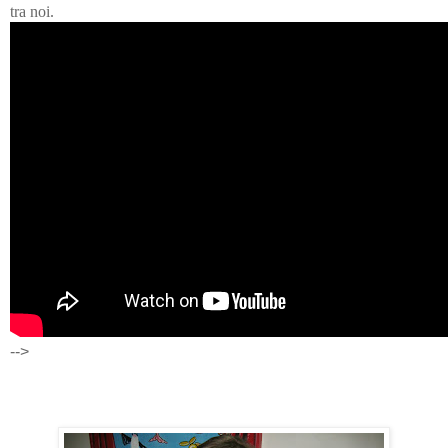
tra noi.
-->