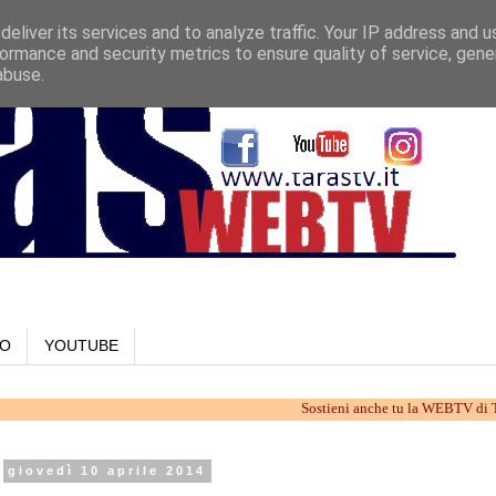
eliver its services and to analyze traffic. Your IP address and 
ormance and security metrics to ensure quality of service, gen
abuse.
LO
YOUTUBE
Sostieni anche tu la WEBTV di Taranto. La
giovedì 10 aprile 2014