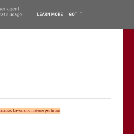
user-agent
erate usage
LEARN MORE
GOT IT
voriamo insieme per la nuova divulgazione...... TARAStv e' parte della Taranto che 