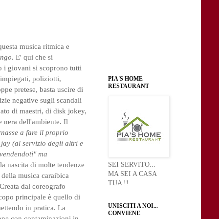
questa musica ritmica e
ngo.
E' qui che si
 i giovani si scoprono tutti
impiegati, poliziotti,
PIA'S HOME
RESTAURANT
oppe pretese, basta uscire di
izie negative sugli scandali
ato di maestri, di disk jokey,
 nera dell'ambiente. Il
nasse a fare il proprio
jay (al servizio degli altri e
"svendendoti" ma
la nascita di molte tendenze
SEI SERVITO...
MA SEI A CASA
i della musica caraibica
TUA !!
 Creata dal coreografo
copo principale è quello di
UNISCITI A NOI...
ettendo in pratica. La
CONVIENE
zione con contaminazioni in