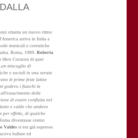
 DALLA
 anni ottanta un nuovo ritmo
'America arriva in Italia a
mode musicali e coreutiche
 Salsa. Roma, 1989.
Roberta
o libro Corazon di quei
..un miscuglio di
iche e sociali in una serata
rano le prime feste latine
mi godevo i fianchi in
all'esaurimento delle
zione di essere confluita nel
giusto e caldo che andavo
 per effetto, di qualche
Roma diventasse centro
o Valdes
si era già espresso
faceva ballare ed