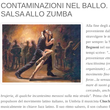
CONTAMINAZIONI NEL BALLO.
SALSA ALLO ZUMBA
Alla fine degli
proveniente dall
stravolgere le 
per sempre: la
Begnoni
nel su
tempi scrive:
".
provenienze etn
riuscitissima (e
organizzate) ...
movimento fino 
forze...la sensa
mare di suoni 
cercando, anche
brujeria, di qualche incantesimo messosi sulla mia strada".
Prima che 
propulsore del movimento latino italiano, in Umbria il musicista
Chuch
musicalmente in chiave Jazz latino. Il suo ritmo salsero, il son cubano 