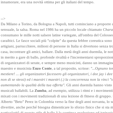
innamorare, era una novità ottima per gli italiani del tempo.
-->
Da Milano a Torino, da Bologna a Napoli, tutti cominciano a proporre 
sensuale, la salsa. Roma nel 1986 ha un piccolo locale chiamato
Chara
consumano le mille notti salsere latine variegate, all'ombra del Colosseo
caraibici. Le fasce sociali più "colpite" da questa febbre coreutica sono 
artigiani, parrucchiere, milioni di persone in Italia si divertono senza tr
casa, incontrare gli amici, ballare. Dalla metà degli anni duemila, le not
in merito a gare di ballo, profonde rivalità e l'incrementarsi sproporzion
di organizzatori di serate, e sempre meno musicisti, danno un immagine
maestro e musicista
Enzo Conte
, a tal proposito, scrisse:
"...Ognuno tor
mestiere! ... gli organizzatori facessero gli organizzatori, i dee jay i dee 
non di se stessi) ed i maestri i maestri (.) la concorrenza non la vinci 
aumentando la qualità della tua offerta".
Gli anni duemila hanno visto 
musicali ballabili. La
Zumba
, ad esempio, utilizza i ritmi e i moviment
mixati con i movimenti tradizionali di una lezione di fitness di gruppo.
Alberto "Beto" Perez in Colombia verso la fine degli anni novanta, lo s
divertire, anche perché bisogna dimenticare lo sforzo fisico che si sta m
particolarità di questo stile di ballo è la continua evoluzione ed ispira