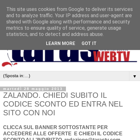
This site uses cookies from Google to deliver its services
and to analyze traffic. Your IP address and user-agent are
shared with Google along with performance and security
metrics to ensure quality of service, generate usage
statistics, and to detect and address abuse.
LEARN MORE
GOT IT
▼
martedì 28 maggio 2013
ZALANDO. CHIEDI SUBITO IL
CODICE SCONTO ED ENTRA NEL
SITO CON NOI
CLICCA SUL BANNER SOTTOSTANTE PER
ACCEDERE ALLE OFFERTE E CHIEDI IL CODICE
SCONTO ALL'INDIRIZZO redazione@tarastv.com