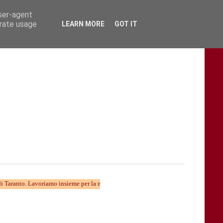
user-agent
erate usage
LEARN MORE
GOT IT
 Lavoriamo insieme per la nuova divulgazione...... TARAStv e' parte della Taranto c