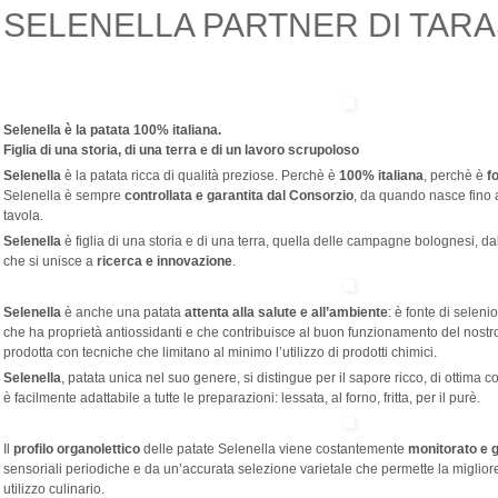
SELENELLA PARTNER DI TARA
Selenella è la patata 100% italiana.
Figlia di una storia, di una terra e di un lavoro scrupoloso
Selenella
è la patata ricca di qualità preziose. Perchè è
100% italiana
, perchè è
f
Selenella è sempre
controllata e garantita dal Consorzio
, da quando nasce fino 
tavola.
Selenella
è figlia di una storia e di una terra, quella delle campagne bolognesi, d
che si unisce a
ricerca e innovazione
.
Selenella
è anche una patata
attenta alla salute e all’ambiente
: è fonte di selen
che ha proprietà antiossidanti e che contribuisce al buon funzionamento del nostr
prodotta con tecniche che limitano al minimo l’utilizzo di prodotti chimici.
Selenella
, patata unica nel suo genere, si distingue per il sapore ricco, di ottima 
è facilmente adattabile a tutte le preparazioni: lessata, al forno, fritta, per il purè.
Il
profilo organolettico
delle patate Selenella viene costantemente
monitorato e g
sensoriali periodiche e da un’accurata selezione varietale che permette la migliore
utilizzo culinario.