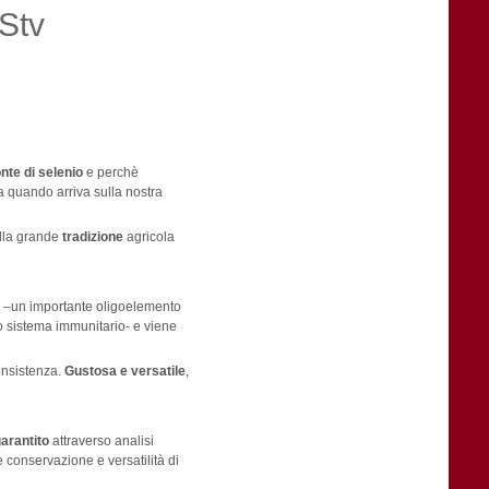
Stv
onte di selenio
e perchè
a quando arriva sulla nostra
alla grande
tradizione
agricola
io –un importante oligoelemento
o sistema immunitario- e viene
consistenza.
Gustosa e versatile
,
arantito
attraverso analisi
 conservazione e versatilità di