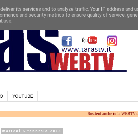
eliver its services and to analyze traffic. Your IP address and 
ormance and security metrics to ensure quality of service, gen
abuse.
LO
YOUTUBE
Sostieni anche tu la WEBTV di Taranto.
martedì 5 febbraio 2013