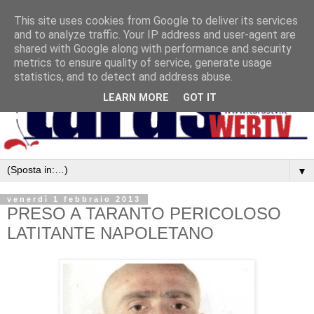
This site uses cookies from Google to deliver its services
and to analyze traffic. Your IP address and user-agent are
shared with Google along with performance and security
metrics to ensure quality of service, generate usage
statistics, and to detect and address abuse.
LEARN MORE
GOT IT
▼
venerdì 1 febbraio 2013
PRESO A TARANTO PERICOLOSO
LATITANTE NAPOLETANO