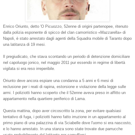
Enrico Oriunto, detto 'O Picuozzo, 52enne di origini partenopee, ritenuto
dalla polizia esponente di spicco del clan camorristico «Mazzarella» di
Napoli, è stato arrestato dagli agenti della Squadra mobile di Taranto dopo
una latitanza di 19 mesi.
Il pregiudicato, che stava scontando un periodo di detenzione domiciliare
nel capoluogo jonico, nel maggio 2011 pur essendo in regime di libertà
vigilata si era reso irreperibile.
Oriunto deve ancora espiare una condanna a 5 anni e 6 mesi di
reclusione per i reati di rapina, estorsione e violazione della legge sulle
armi. I poliziotti hanno scoperto che il 52enne aveva preso in affitto un
appartamento nella quartiere periferico di Lama.
Questa mattina, dopo aver circoscritto la zona, per evitare qualsiasi
tentativo di fuga, i poliziotti hanno fatto irruzione in un appartamento al
primo piano di una palazzina di via Sciabelle dove l'uomo si era nascosto,
e lo hanno arrestato. In una stanza sono state trovate due parrucche
usate probabilmente dal latitante per camuffarsi.