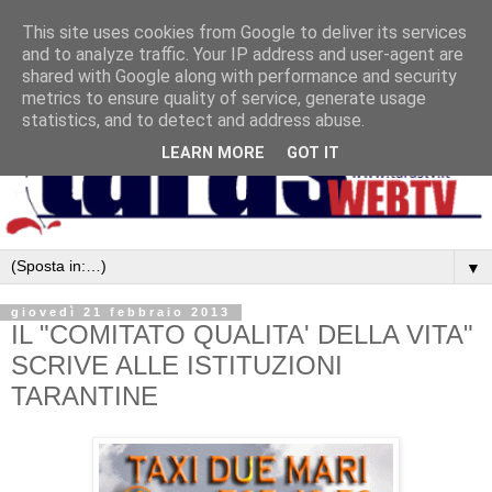
This site uses cookies from Google to deliver its services
and to analyze traffic. Your IP address and user-agent are
shared with Google along with performance and security
metrics to ensure quality of service, generate usage
statistics, and to detect and address abuse.
LEARN MORE
GOT IT
▼
giovedì 21 febbraio 2013
IL "COMITATO QUALITA' DELLA VITA"
SCRIVE ALLE ISTITUZIONI
TARANTINE