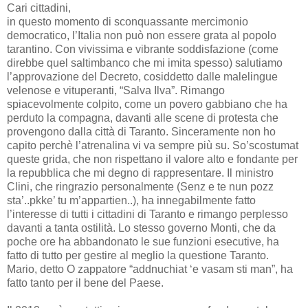
Cari cittadini,
in questo momento di sconquassante mercimonio
democratico, l’Italia non può non essere grata al popolo
tarantino. Con vivissima e vibrante soddisfazione (come
direbbe quel saltimbanco che mi imita spesso) salutiamo
l’approvazione del Decreto, cosiddetto dalle malelingue
velenose e vituperanti, “Salva Ilva”. Rimango
spiacevolmente colpito, come un povero gabbiano che ha
perduto la compagna, davanti alle scene di protesta che
provengono dalla città di Taranto. Sinceramente non ho
capito perchè l’atrenalina vi va sempre più su. So’scostumat
queste grida, che non rispettano il valore alto e fondante per
la repubblica che mi degno di rappresentare. Il ministro
Clini, che ringrazio personalmente (Senz e te nun pozz
sta’..pkke’ tu m’appartien..), ha innegabilmente fatto
l’interesse di tutti i cittadini di Taranto e rimango perplesso
davanti a tanta ostilità. Lo stesso governo Monti, che da
poche ore ha abbandonato le sue funzioni esecutive, ha
fatto di tutto per gestire al meglio la questione Taranto.
Mario, detto O zappatore “addnuchiat ‘e vasam sti man”, ha
fatto tanto per il bene del Paese.