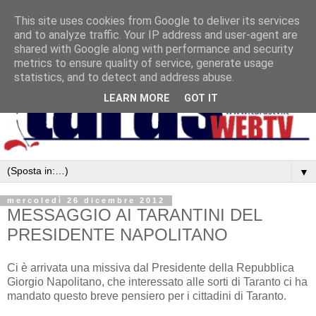
This site uses cookies from Google to deliver its services
and to analyze traffic. Your IP address and user-agent are
shared with Google along with performance and security
metrics to ensure quality of service, generate usage
statistics, and to detect and address abuse.
LEARN MORE
GOT IT
▼
mercoledì 26 dicembre 2012
MESSAGGIO AI TARANTINI DEL
PRESIDENTE NAPOLITANO
Ci è arrivata una missiva dal Presidente della Repubblica
Giorgio Napolitano, che interessato alle sorti di Taranto ci ha
mandato questo breve pensiero per i cittadini di Taranto.