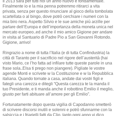
Il 2013 sarà per tutti noi un anno nuovo e fondamentale.
Finalmente io e la mia penna potremmo ritirarci a vita
privata, senza per questo rinunciare al gioco della tombolata
scartellata o al bingo, dove potrò cerchiare i numeri con la
mia biro nera. Aspetto Silvio e le sue amiche più arzille per
parlare dell’Europa e dell’importanza della moneta unica nel
mercato europeo..ed anche il mio amico Gigione per andare
in visita al Santuario di Padre Pio a San Giovanni Rotondo.
Gigione, arrivo!
Ringrazio a nome di tutta l’Italia (e di tutta Confindustria) la
città di Taranto per il sacrificio nel rigore dell’austerità (hai
visto Mario, ce l’ho fatta ad infilare tutte queste parole in una
frase sola..Elsa ti prego non piangere). Pigliate le vostre
agende Monti e scrivete w la Costituzione e w la Repubblica
italiana. Quando tornate a casa, andate dai vostri figli e
fategli una carezza e ditegli “Questa carezza te la manda il
tuo Presidente, e ti manda anche il robottino Emilio il meglio,
giusto per farti abituare all’amore per gli Emilio”.
Fortunatamente dopo questa vigilia di Capodanno smetterò
di scrivere discorsi inutili e solenni e potrò sfunnarme con la
salsiccia e i friarielli fatti da Clio, tanto ogni anno vi dico