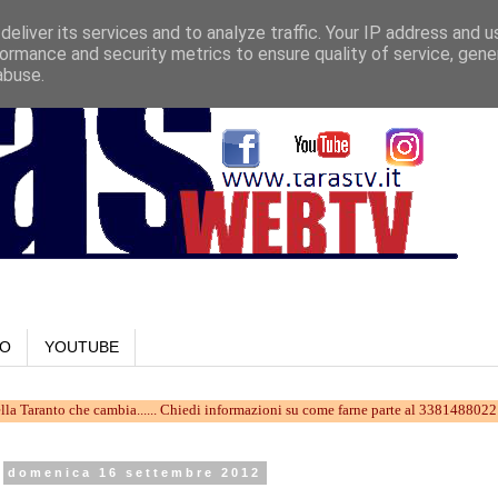
eliver its services and to analyze traffic. Your IP address and 
ormance and security metrics to ensure quality of service, gen
abuse.
LO
YOUTUBE
 che cambia...... Chiedi informazioni su come farne parte al 3381488022 oppure scr
domenica 16 settembre 2012