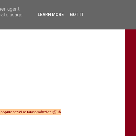
user-agent
erate usage
LEARN MORE
GOT IT
ivi a: tarasproduzioni@libero.it TARAStv... chi la fa sei Tu !!