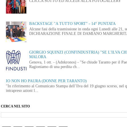
CLICCA SOTTO ED ACCEDI ALLA FOTOGALLERY
BACKSTAGE "A TUTTO SPORT" - 14° PUNTATA
Alcune fasi della trasmissione in onda ogni Lunedi alle
DICHIARAZIONE FINALE DI DAMIANO MARGHERITA 
GIORGIO SQUINZI (CONFINDUSTRIA) "SE L'ILVA CHI
MALORA
Genova, 1 ott. - (Adnkronos) - "Se chiude Taranto per il Paes
Ragioniamo di una perdita ch...
IO NON HO PAURA (DONNE PER TARANTO)
"In riferimento al Comunicato Stampa dell’Ilva del 19 giugno scorso, nel q
intrapreso azioni l...
CERCA NEL SITO