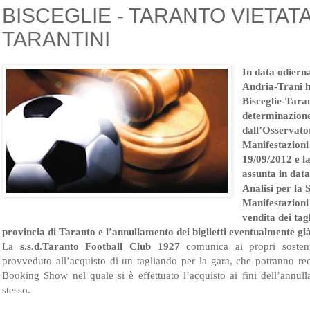
BISCEGLIE - TARANTO VIETATA
TARANTINI
In data odierna
Andria-Trani h
Bisceglie-Taran
determinazione
dall’Osservato
Manifestazioni
19/09/2012 e l
assunta in dat
Analisi per la 
Manifestazioni 
vendita dei tagl
provincia di Taranto e l’annullamento dei biglietti eventualmente già
La
s.s.d.Taranto Football Club 1927
comunica ai propri sosteni
provveduto all’acquisto di un tagliando per la gara, che potranno rec
Booking Show nel quale si è effettuato l’acquisto ai fini dell’annul
stesso.