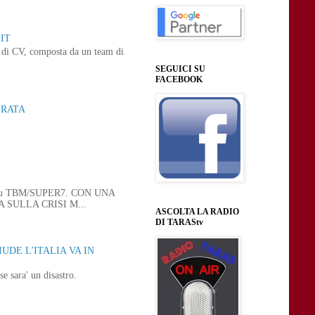
IT
ne di CV, composta da un team di
SEGUICI SU
FACEBOOK
ERATA
 21, su TBM/SUPER7. CON UNA
SULLA CRISI M...
ASCOLTA LA RADIO
DI TARAStv
UDE L'ITALIA VA IN
e sara' un disastro.