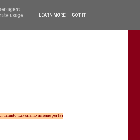
user-agent
erate usage
LEARN MORE
GOT IT
 Lavoriamo insieme per la nuova divulgazione...... TARAStv e' parte della Taranto c