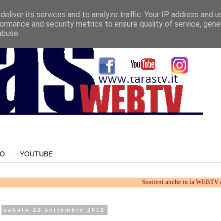
eliver its services and to analyze traffic. Your IP address and 
ormance and security metrics to ensure quality of service, gen
abuse.
LO
YOUTUBE
Sostieni anche tu la WEBTV di Taranto.
sabato 22 settembre 2012