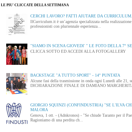
LE PIU' CLICCATE DELLA SETTIMANA
CERCHI LAVORO? FATTI AIUTARE DA CURRICULUM.
IlCurriculum.it è un’agenzia specializzata nella realizzazio
professionisti con pluriennale esperienza...
"SIAMO IN SCENA GIOVEDI' " LE FOTO DELLA 7° S
CLICCA SOTTO ED ACCEDI ALLA FOTOGALLERY
BACKSTAGE "A TUTTO SPORT" - 14° PUNTATA
Alcune fasi della trasmissione in onda ogni Lunedi alle
DICHIARAZIONE FINALE DI DAMIANO MARGHERITA 
GIORGIO SQUINZI (CONFINDUSTRIA) "SE L'ILVA CHI
MALORA
Genova, 1 ott. - (Adnkronos) - "Se chiude Taranto per il Paes
Ragioniamo di una perdita ch...