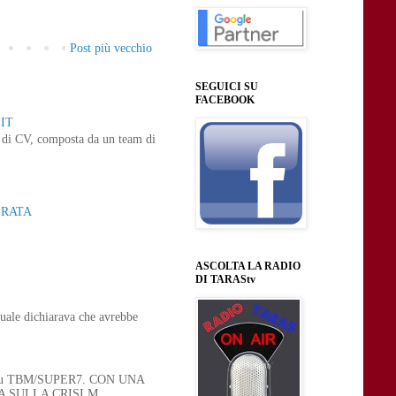
Post più vecchio
SEGUICI SU
FACEBOOK
IT
ne di CV, composta da un team di
ERATA
ASCOLTA LA RADIO
DI TARAStv
uale dichiarava che avrebbe
 21, su TBM/SUPER7. CON UNA
SULLA CRISI M...