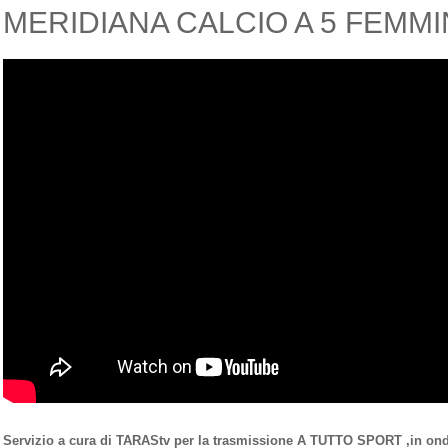
MERIDIANA CALCIO A 5 FEMMI
Servizio a cura di TARAStv per la trasmissione A TUTTO SPORT ,in ond