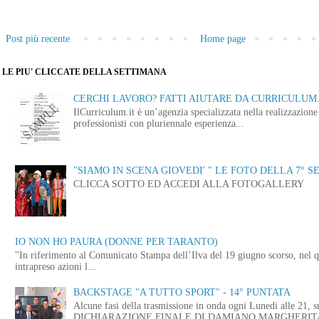
Post più recente
Home page
LE PIU' CLICCATE DELLA SETTIMANA
CERCHI LAVORO? FATTI AIUTARE DA CURRICULUM.
IlCurriculum.it è un’agenzia specializzata nella realizzazio
professionisti con pluriennale esperienza...
"SIAMO IN SCENA GIOVEDI' " LE FOTO DELLA 7° S
CLICCA SOTTO ED ACCEDI ALLA FOTOGALLERY
IO NON HO PAURA (DONNE PER TARANTO)
"In riferimento al Comunicato Stampa dell’Ilva del 19 giugno scorso, nel q
intrapreso azioni l...
BACKSTAGE "A TUTTO SPORT" - 14° PUNTATA
Alcune fasi della trasmissione in onda ogni Lunedi alle
DICHIARAZIONE FINALE DI DAMIANO MARGHERITA 