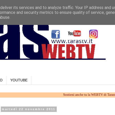
eliver its services and to analyze traffic. Your IP address and 
ormance and security metrics to ensure quality of service, gen
abuse.
LO
YOUTUBE
Sostieni anche tu la WEBTV di Taranto. Lavoria
martedì 22 novembre 2011