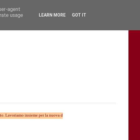
user-agent
erate usage
LEARN MORE
GOT IT
mo insieme per la nuova divulgazione...... TARAStv e' parte della Taranto che camb