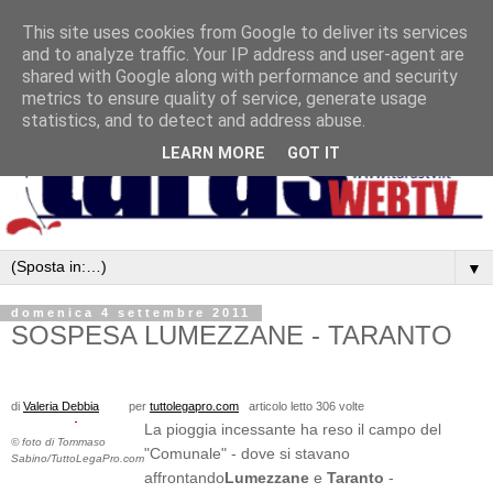
This site uses cookies from Google to deliver its services
and to analyze traffic. Your IP address and user-agent are
shared with Google along with performance and security
metrics to ensure quality of service, generate usage
statistics, and to detect and address abuse.
LEARN MORE
GOT IT
▼
domenica 4 settembre 2011
SOSPESA LUMEZZANE - TARANTO
di
Valeria Debbia
per
tuttolegapro.com
articolo letto 306 volte
La pioggia incessante ha reso il campo del
© foto di Tommaso
"Comunale" - dove si stavano
Sabino/TuttoLegaPro.com
affrontando
Lumezzane
e
Taranto
-