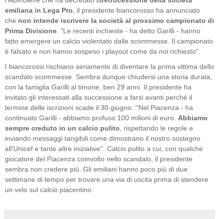
l'Albinoleffe che ha decretato la
retrocessione della società
emiliana in Lega Pro
, il presidente biancorosso ha annunciato
che
non intende iscrivere la società al prossimo campionato di
Prima Divisione
. "Le recenti inchieste - ha detto Garilli - hanno
fatto emergere un calcio violentato dalle scommesse. Il campionato
è falsato e non hanno sospeso i playout come da noi richiesto".
I biancorossi rischiano seriamente di diventare la prima vittima dello
scandalo scommesse. Sembra dunque chiudersi una storia durata,
con la famiglia Garilli al timone, ben 29 anni. Il presidente ha
invitato gli interessati alla successione a farsi avanti perché il
termine delle iscrizioni scade il 30 giugno. ''Nel Piacenza - ha
continuato Garilli - abbiamo profuso 100 milioni di euro.
Abbiamo
sempre creduto in un calcio pulito
, rispettando le regole e
inviando messaggi tangibili come dimostrano il nostro sostegno
all'Unicef e tante altre iniziative''. Calcio pulito a cui, con qualche
giocatore del Piacenza coinvolto nello scandalo, il presidente
sembra non credere più. Gli emiliani hanno poco più di due
settimane di tempo per trovare una via di uscita prima di stendere
un velo sul calcio piacentino.