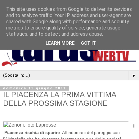
This site uses cookies from Google to deliver its services
and to analyze traffic. Your IP address and user-agent are
shared with Google along with performance and security
metrics to ensure quality of service, generate usage
statistics, and to detect and address abuse.
LEARN MORE
GOT IT
▼
domenica 12 giugno 2011
IL PIACENZA LA PRIMA VITTIMA
DELLA PROSSIMA STAGIONE
Il
Piacenza rischia di sparire
. All'indomani del pareggio con