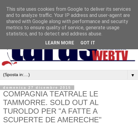
This site uses cookies from Google to deliver its services
and to analyze traffic. Your IP address and user-agent are
shared with Google along with performance and security
metrics to ensure quality of service, generate usage
statistics, and to detect and address abuse.
LEARN MORE
GOT IT
▼
domenica 27 dicembre 2015
COMPAGNIA TEATRALE LE
TAMMORRE. SOLD OUT AL
TUROLDO PER "A FATTE A
SCUPERTE DE AMERECHE"