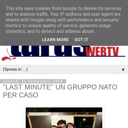
This site uses cookies from Google to deliver its services
and to analyze traffic. Your IP address and user-agent are
shared with Google along with performance and security
metrics to ensure quality of service, generate usage
statistics, and to detect and address abuse.
LEARN MORE
GOT IT
▼
venerdì 11 settembre 2015
"LAST MINUTE" UN GRUPPO NATO
PER CASO