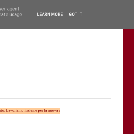
user-agent
erate usage
LEARN MORE
GOT IT
amo insieme per la nuova divulgazione...... TARAStv e' parte della Taranto che camb