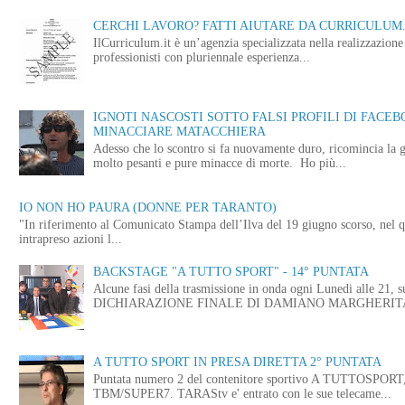
CERCHI LAVORO? FATTI AIUTARE DA CURRICULUM.
IlCurriculum.it è un’agenzia specializzata nella realizzazio
professionisti con pluriennale esperienza...
IGNOTI NASCOSTI SOTTO FALSI PROFILI DI FACE
MINACCIARE MATACCHIERA
Adesso che lo scontro si fa nuovamente duro, ricomincia la g
molto pesanti e pure minacce di morte. Ho più...
IO NON HO PAURA (DONNE PER TARANTO)
"In riferimento al Comunicato Stampa dell’Ilva del 19 giugno scorso, nel q
intrapreso azioni l...
BACKSTAGE "A TUTTO SPORT" - 14° PUNTATA
Alcune fasi della trasmissione in onda ogni Lunedi alle
DICHIARAZIONE FINALE DI DAMIANO MARGHERITA 
A TUTTO SPORT IN PRESA DIRETTA 2° PUNTATA
Puntata numero 2 del contenitore sportivo A TUTTOSPORT, i
TBM/SUPER7. TARAStv e' entrato con le sue telecame...