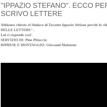
"IPPAZIO STEFANO". ECCO PE
SCRIVO LETTERE
Abbiamo chiesto al Sindaco di Taranto Ippazio Stèfano perchè lo
DELLE LETTERE" .
Lui ci risponde cosi'.
SERVIZIO DI: Pino Pittaccio
RIPRESE E MONTAGGIO: Giovanni Maimone