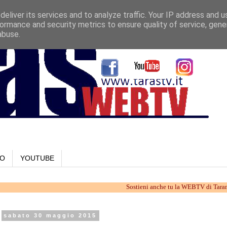
eliver its services and to analyze traffic. Your IP address and 
ormance and security metrics to ensure quality of service, gen
abuse.
LO
YOUTUBE
Sostieni anche tu la WEBTV di Taranto. Lavori
sabato 30 maggio 2015