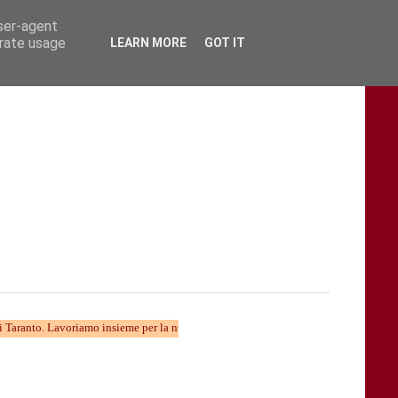
user-agent
erate usage
LEARN MORE
GOT IT
Lavoriamo insieme per la nuova divulgazione...... TARAStv e' parte della Taranto ch