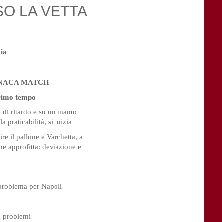
SO LA VETTA
aia
NACA MATCH
rimo tempo
i di ritardo e su un manto
a praticabilità, si inizia
ire il pallone e Varchetta, a
ne approfitta: deviazione e
n problema per Napoli
za problemi