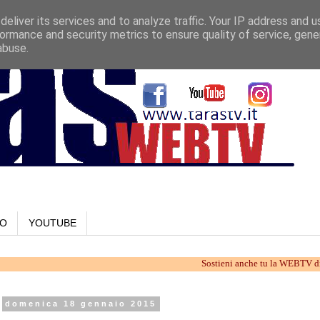
eliver its services and to analyze traffic. Your IP address and 
ormance and security metrics to ensure quality of service, gen
abuse.
LO
YOUTUBE
Sostieni anche tu la WEBTV di Taranto. 
domenica 18 gennaio 2015