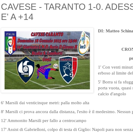
CAVESE - TARANTO 1-0. ADES
E' A +14
DI: Matteo Schin
CRO
p
1' Con venti minut
erboso al limite dell
5' Borra si fa sfugg
porta vuota, quasi 
calcio d'angolo
6' Marsili dai venticinque metri: palla molto alta
8' Marsili ci prova ancora dalla distanza, l'esito è il medesimo. Nessu
12' Ammonito Marsili per fallo a centrocampo
17' Assist di Gabrielloni, colpo di testa di Giglio: Napoli para non sen