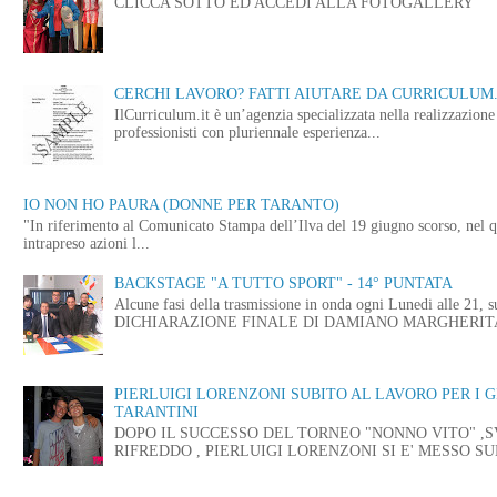
CLICCA SOTTO ED ACCEDI ALLA FOTOGALLERY
CERCHI LAVORO? FATTI AIUTARE DA CURRICULUM.
IlCurriculum.it è un’agenzia specializzata nella realizzazio
professionisti con pluriennale esperienza...
IO NON HO PAURA (DONNE PER TARANTO)
"In riferimento al Comunicato Stampa dell’Ilva del 19 giugno scorso, nel q
intrapreso azioni l...
BACKSTAGE "A TUTTO SPORT" - 14° PUNTATA
Alcune fasi della trasmissione in onda ogni Lunedi alle
DICHIARAZIONE FINALE DI DAMIANO MARGHERITA 
PIERLUIGI LORENZONI SUBITO AL LAVORO PER I 
TARANTINI
DOPO IL SUCCESSO DEL TORNEO "NONNO VITO" ,
RIFREDDO , PIERLUIGI LORENZONI SI E' MESSO SUB