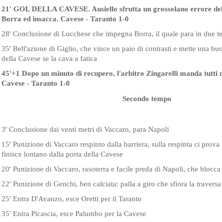
21' GOL DELLA CAVESE. Ausiello sfrutta un grossolano errore del 
Borra ed insacca. Cavese - Taranto 1-0
28' Conclusione di Lucchese che impegna Borra, il quale para in due t
35' Bell'azione di Giglio, che vince un paio di contrasti e mette una buo
della Cavese se la cava a fatica
45'+1 Dopo un minuto di recupero, l'arbitro Zingarelli manda tutti ne
Cavese - Taranto 1-0
Secondo tempo
3' Conclusione dai venti metri di Vaccaro, para Napoli
15' Punizione di Vaccaro respinto dalla barriera, sulla respinta ci prova
finisce lontano dalla porta della Cavese
20' Punizione di Vaccaro, rasoterra e facile preda di Napoli, che blocca
22' Punizione di Genchi, ben calciata: palla a giro che sfiora la traversa
25' Entra D'Avanzo, esce Oretti per il Taranto
35' Entra Picascia, esce Palumbo per la Cavese