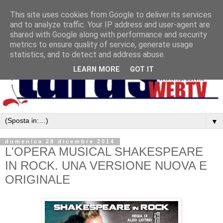
This site uses cookies from Google to deliver its services
and to analyze traffic. Your IP address and user-agent are
shared with Google along with performance and security
metrics to ensure quality of service, generate usage
statistics, and to detect and address abuse.
LEARN MORE
GOT IT
▼
domenica 28 dicembre 2014
L'OPERA MUSICAL SHAKESPEARE
IN ROCK. UNA VERSIONE NUOVA E
ORIGINALE