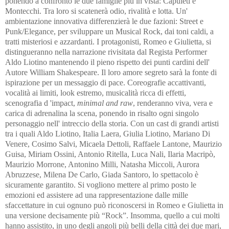
ponendo a confronto le due famiglie più in vista: Capuleti e
Montecchi. Tra loro si scatenerà odio, rivalità e lotta. Un'
ambientazione innovativa differenzierà le due fazioni: Street e
Punk/Elegance, per sviluppare un Musical Rock, dai toni caldi, a
tratti misteriosi e azzardanti. I protagonisti, Romeo e Giulietta, si
distingueranno nella narrazione rivisitata dal Regista Performer
Aldo Liotino mantenendo il pieno rispetto dei punti cardini dell'
Autore William Shakespeare. Il loro amore segreto sarà la fonte di
ispirazione per un messaggio di pace. Coreografie accattivanti,
vocalità ai limiti, look estremo, musicalità ricca di effetti,
scenografia d 'impact,
minimal and raw
, renderanno
viva, vera e
carica di adrenalina la scena, ponendo in risalto ogni singolo
personaggio nell' intreccio della storia. Con un cast di grandi artisti
tra i quali Aldo Liotino, Italia Laera, Giulia Liotino, Mariano Di
Venere, Cosimo Salvi, Micaela Dettoli, Raffaele Lantone, Maurizio
Guisa, Miriam Ossini, Antonio Ritella, Luca Nali, Ilaria Macripò,
Maurizio Morrone, Antonino Milli, Natasha Miccoli, Aurora
Abruzzese, Milena De Carlo, Giada Santoro, lo spettacolo è
sicuramente garantito. Si vogliono mettere al primo posto le
emozioni ed assistere ad una rappresentazione dalle mille
sfaccettature in cui ognuno può riconoscersi in Romeo e Giulietta in
una versione decisamente più “Rock”. Insomma, quello a cui molti
hanno assistito, in uno degli angoli più belli della città dei due mari,