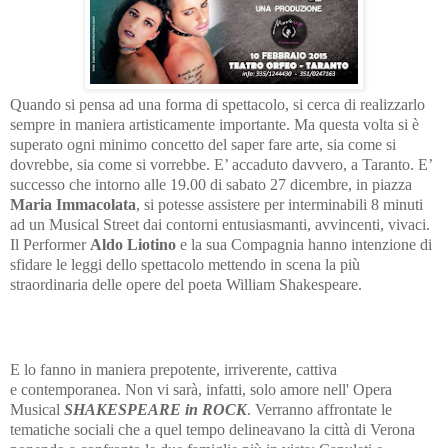
Quando si pensa ad una forma di spettacolo, si cerca di realizzarlo
sempre in maniera artisticamente importante. Ma questa volta si è
superato ogni minimo concetto del saper fare arte, sia come si
dovrebbe, sia come si vorrebbe. E’ accaduto davvero, a Taranto. E’
successo che intorno alle 19.00 di sabato 27 dicembre, in piazza
Maria Immacolata
, si potesse assistere per interminabili 8 minuti
ad un Musical Street dai contorni entusiasmanti, avvincenti, vivaci.
Il Performer
Aldo Liotino
e la sua Compagnia hanno intenzione di
sfidare le leggi dello spettacolo mettendo in scena la più
straordinaria delle opere del poeta William Shakespeare.
E lo fanno in maniera prepotente, irriverente, cattiva
e
contemporanea. Non vi sarà, infatti, solo amore nell' Opera
Musical
SHAKESPEARE in ROCK
. Verranno affrontate le
tematiche sociali che a quel tempo delineavano la città di Verona