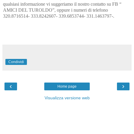
qualsiasi informazione vi suggeriamo il nostro contatto su FB “
AMICI DEL TUROLDO”, oppure i numeri di telefono
320.8716514- 333.8242607- 339.6853744- 331.1463797-.
Condividi
‹
›
Home page
Visualizza versione web