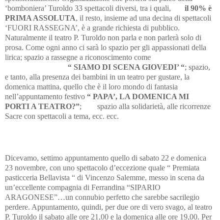
‘bomboniera’ Turoldo 33 spettacoli diversi, tra i quali,
il 90% è
PRIMA ASSOLUTA
, il resto, insieme ad una decina di spettacoli
‘FUORI RASSEGNA’, è a grande richiesta di pubblico.
Naturalmente il teatro P. Turoldo non parla e non parlerà solo di
prosa. Come ogni anno ci sarà lo spazio per gli appassionati della
lirica; spazio a rassegne a riconoscimento come
“ SIAMO DI SCENA GIOVEDI’ “
; spazio,
e tanto, alla presenza dei bambini in un teatro per gustare, la
domenica mattina, quello che è il loro mondo di fantasia
nell’appuntamento festivo
“ PAPA’, LA DOMENICA MI
PORTI A TEATRO?”
; spazio alla solidarietà, alle ricorrenze
Sacre con spettacoli a tema, ecc. ecc.
Dicevamo, settimo appuntamento quello di sabato 22 e domenica
23 novembre, con uno spettacolo d’eccezione quale “ Premiata
pasticceria Bellavista “ di Vincenzo Salemme, messo in scena da
un’eccellente compagnia di Ferrandina “SIPARIO
ARAGONESE”…un connubio perfetto che sarebbe sacrilegio
perdere. Appuntamento, quindi, per due ore di vero svago, al teatro
P. Turoldo il sabato alle ore 21,00 e la domenica alle ore 19,00. Per