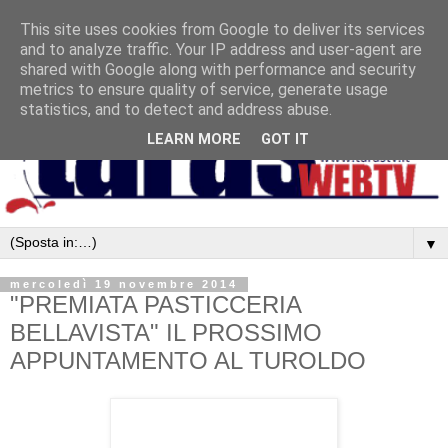
This site uses cookies from Google to deliver its services
and to analyze traffic. Your IP address and user-agent are
shared with Google along with performance and security
metrics to ensure quality of service, generate usage
statistics, and to detect and address abuse.
LEARN MORE
GOT IT
▼
mercoledì 19 novembre 2014
"PREMIATA PASTICCERIA
BELLAVISTA" IL PROSSIMO
APPUNTAMENTO AL TUROLDO