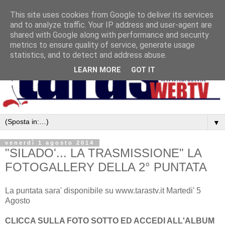
This site uses cookies from Google to deliver its services
and to analyze traffic. Your IP address and user-agent are
shared with Google along with performance and security
metrics to ensure quality of service, generate usage
statistics, and to detect and address abuse.
LEARN MORE
GOT IT
▼
venerdì 1 agosto 2014
"SILADO'... LA TRASMISSIONE" LA
FOTOGALLERY DELLA 2° PUNTATA
La puntata sara' disponibile su www.tarastv.it Martedi' 5
Agosto
CLICCA SULLA FOTO SOTTO ED ACCEDI ALL'ALBUM