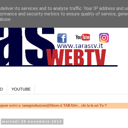
eliver its services and to analyze traffic. Your IP address and 
ormance and security metrics to ensure quality of service, gen
abuse.
LO
YOUTUBE
i a: tarasproduzioni@libero.it TARAStv... chi la fa sei Tu !!
martedì 26 novembre 2013