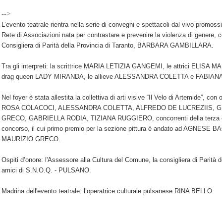
-->
L’evento teat
rale rientra nella serie di convegni e spettacoli dal vivo promoss
Rete di Associazioni nata per contrastare e prevenire la violenza di genere, co
Consigliera di Parità della Provincia di Taranto, BARBARA GAMBILLARA.
Tra gli interpreti: la scrittrice MARIA LETIZIA GANGEMI, le attrici ELISA
drag queen LADY MIRANDA, le allieve ALESSANDRA COLETTA e FABIAN
Nel foyer è stata allestita la collettiva di arti visive “Il Velo di Artemide”
ROSA COLACOCI, ALESSANDRA COLETTA, ALFREDO DE LUCREZIIS, G
GRECO, GABRIELLA RODIA, TIZIANA RUGGIERO, concorrenti della terza e
concorso, il cui primo premio per la sezione pittura è andato ad AGNESE BA
MAURIZIO GRECO.
Ospiti d’onore: l'Assessore alla Cultura del Comune, la consigliera di Parità de
amici di S.N.O.Q. - PULSANO.
Madrina dell'evento teatrale: l’operatrice culturale pulsanese RINA BELLO.