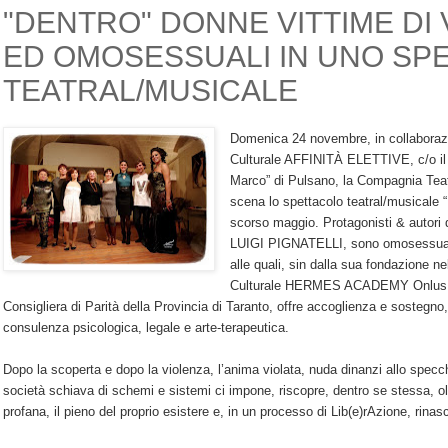
"DENTRO" DONNE VITTIME DI
ED OMOSESSUALI IN UNO SP
TEATRAL/MUSICALE
Domenica 24 novembre, in collaboraz
Culturale AFFINITÀ ELETTIVE, c/o i
Marco” di Pulsano, la Compagnia Tea
scena lo spettacolo teatral/musicale 
scorso maggio. Protagonisti & autori d
LUIGI PIGNATELLI, sono omosessuali 
alle quali, sin dalla sua fondazione n
Culturale HERMES ACADEMY Onlus, co
Consigliera di Parità della Provincia di Taranto, offre accoglienza e sostegno,
consulenza psicologica, legale e arte-terapeutica.
Dopo la scoperta e dopo la violenza, l’anima violata, nuda dinanzi allo specch
società schiava di schemi e sistemi ci impone, riscopre, dentro se stessa, ol
profana, il pieno del proprio esistere e, in un processo di Lib(e)rAzione, rinas