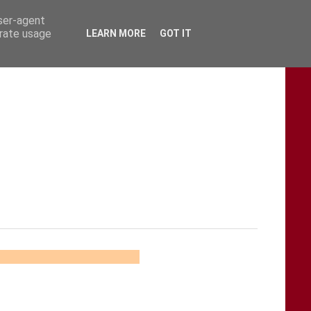
user-agent
erate usage
LEARN MORE
GOT IT