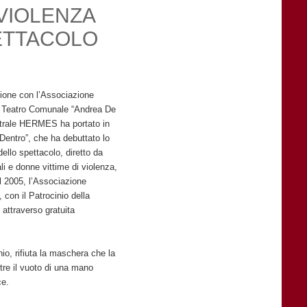
 VIOLENZA
ETTACOLO
ione con l’Associazione
l Teatro Comunale “Andrea De
trale HERMES ha portato in
“Dentro”, che ha debuttato lo
ello spettacolo, diretto da
e donne vittime di violenza,
el 2005, l’Associazione
n il Patrocinio della
 attraverso gratuita
io, rifiuta la maschera che la
tre il vuoto di una mano
ce.