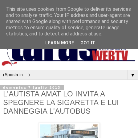
This site uses cookies from Google to deliver its services
and to analyze traffic. Your IP address and user-agent are
shared with Google along with performance and security
metrics to ensure quality of service, generate usage
statistics, and to detect and address abuse.
LEARN MORE
GOT IT
▼
domenica 7 luglio 2013
L'AUTISTA AMAT LO INVITA A
SPEGNERE LA SIGARETTA E LUI
DANNEGGIA L'AUTOBUS