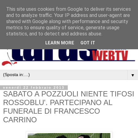
This site uses cookies from Google to deliver its services
and to analyze traffic. Your IP address and user-agent are
shared with Google along with performance and security
metrics to ensure quality of service, generate usage
statistics, and to detect and address abuse.
LEARN MORE
GOT IT
▼
venerdì 22 febbraio 2013
SABATO A POZZUOLI NIENTE TIFOSI
ROSSOBLU'. PARTECIPANO AL
FUNERALE DI FRANCESCO
CARRINO