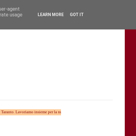
user-agent
erate usage
LEARN MORE
GOT IT
Lavoriamo insieme per la nuova divulgazione...... TARAStv e' parte della Taranto ch