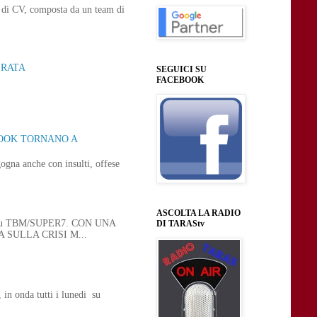
ne di CV, composta da un team di
ERATA
SEGUICI SU
FACEBOOK
BOOK TORNANO A
ogna anche con insulti, offese
ASCOLTA LA RADIO
 21, su TBM/SUPER7. CON UNA
DI TARAStv
SULLA CRISI M...
n onda tutti i lunedi su