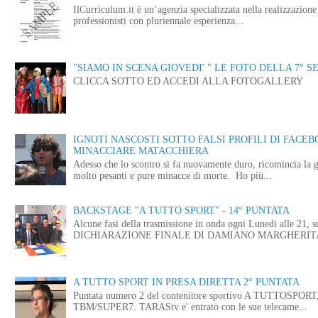
IlCurriculum.it è un’agenzia specializzata nella realizzazio
professionisti con pluriennale esperienza...
"SIAMO IN SCENA GIOVEDI' " LE FOTO DELLA 7° S
CLICCA SOTTO ED ACCEDI ALLA FOTOGALLERY
IGNOTI NASCOSTI SOTTO FALSI PROFILI DI FACE
MINACCIARE MATACCHIERA
Adesso che lo scontro si fa nuovamente duro, ricomincia la g
molto pesanti e pure minacce di morte. Ho più...
BACKSTAGE "A TUTTO SPORT" - 14° PUNTATA
Alcune fasi della trasmissione in onda ogni Lunedi alle
DICHIARAZIONE FINALE DI DAMIANO MARGHERITA 
A TUTTO SPORT IN PRESA DIRETTA 2° PUNTATA
Puntata numero 2 del contenitore sportivo A TUTTOSPORT, i
TBM/SUPER7. TARAStv e' entrato con le sue telecame...