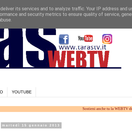
eliver its services and to analyze traffic. Your IP address and 
ormance and security metrics to ensure quality of service, gen
abuse.
LO
YOUTUBE
Sostieni anche tu la WEBTV di Taranto. 
martedì 15 gennaio 2013