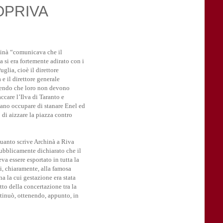
OPRIVA
hinà “comunicava che il
 si era fortemente adirato con i
uglia, cioè il direttore
 e il direttore generale
nendo che loro non devono
ccare l’Ilva di Taranto e
vano occupare di stanare Enel ed
di aizzare la piazza contro
uanto scrive Archinà a Riva
bblicamente dichiarato che il
va essere esportato in tutta la
i, chiaramente, alla famosa
na la cui gestazione era stata
to della concertazione tra la
tinuò, ottenendo, appunto, in