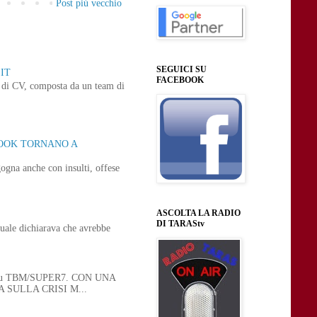
Post più vecchio
SEGUICI SU
IT
FACEBOOK
ne di CV, composta da un team di
BOOK TORNANO A
ogna anche con insulti, offese
ASCOLTA LA RADIO
DI TARAStv
uale dichiarava che avrebbe
 21, su TBM/SUPER7. CON UNA
SULLA CRISI M...