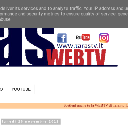
eliver its services and to analyze traffic. Your IP address and 
ormance and security metrics to ensure quality of service, gen
abuse.
LO
YOUTUBE
Sostieni anche tu la WEBTV di Taranto. Lavoriamo i
lunedì 26 novembre 2012