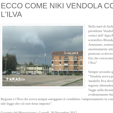
ECCO COME NIKI VENDOLA C
L'ILVA
Nella mail di Arc
presidente Vendola
vertici dell’Arpa P
scientifico Blonda
Assennato, soste
assolutamente atta
piuttosto si dove
Eni che cercavano 
l’Ilva”.
Sempre secondo q
“Vendola aveva pu
'modello Ilva dove
regione riferendos
'legge sulla diossi
evidentemente frut
Regione e l’Ilva che aveva sempre osteggiato il cosiddetto 'campionamento in con
tale legge che ciò non fosse imposto”.
Gazzetta del Mezzogiorno - Lunedì, 26 Novembre 2012