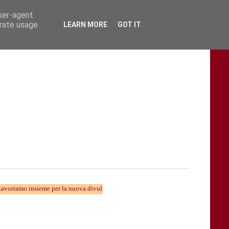
user-agent
erate usage
LEARN MORE
GOT IT
nsieme per la nuova divulgazione...... TARAStv e' parte della Taranto che cambia...