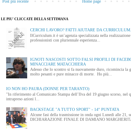
Post più recente
Home page
LE PIU' CLICCATE DELLA SETTIMANA
CERCHI LAVORO? FATTI AIUTARE DA CURRICULUM.
IlCurriculum.it è un’agenzia specializzata nella realizzazio
professionisti con pluriennale esperienza...
IGNOTI NASCOSTI SOTTO FALSI PROFILI DI FACE
MINACCIARE MATACCHIERA
Adesso che lo scontro si fa nuovamente duro, ricomincia la g
molto pesanti e pure minacce di morte. Ho più...
IO NON HO PAURA (DONNE PER TARANTO)
"In riferimento al Comunicato Stampa dell’Ilva del 19 giugno scorso, nel q
intrapreso azioni l...
BACKSTAGE "A TUTTO SPORT" - 14° PUNTATA
Alcune fasi della trasmissione in onda ogni Lunedi alle
DICHIARAZIONE FINALE DI DAMIANO MARGHERITA 