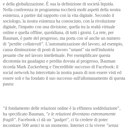
e della globalizzazione. È sua la definizione di società liquida.
Nella conferenza in programma toccherà molti aspetti della nostra
esistenza, a partire dal rapporto con la vita digitale. Secondo il
sociologo, la nostra esistenza ha conosciuto, con la rivoluzione
digitale, l'impatto con una divisione, quella tra la realtà virtuale
online e quella offline, quotidiana, di tutti i giorni. La rete, per
Bauman, è parte del progresso, ma porta con sé anche un numero
di
"perdite collaterali".
L'automatizzazione del lavoro, ad esempio,
causa diminuzione di posti di lavoro "umani" sia nell'industria
pesante che nel lavoro intellettuale. Per esemplificare questa
dicotomia tra guadagno e perdita dovuta al progresso, Bauman
ricorda Mark Zuckerberg e l'incredibile successo di Facebook:
il
social network ha intercettato la nostra paura di non essere visti ed
essere soli e ha fondato il suo successo sull'allontanamento di questa
paura:
"il fondamento delle relazioni online è la effimera soddisfazione",
ha
specificato Bauman,
"e le relazioni diventano estremamente
fragili"
. Facebook ci dà un
"gadget",
ci fa credere di poter
incontrare 500 amici in un momento. Internet ci fa vivere
"senza