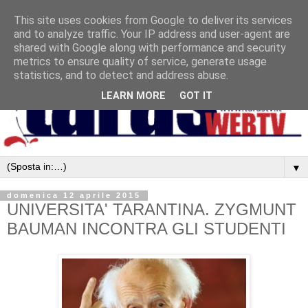
This site uses cookies from Google to deliver its services
and to analyze traffic. Your IP address and user-agent are
shared with Google along with performance and security
metrics to ensure quality of service, generate usage
statistics, and to detect and address abuse.
LEARN MORE
GOT IT
▼
domenica 12 aprile 2015
UNIVERSITA' TARANTINA. ZYGMUNT
BAUMAN INCONTRA GLI STUDENTI