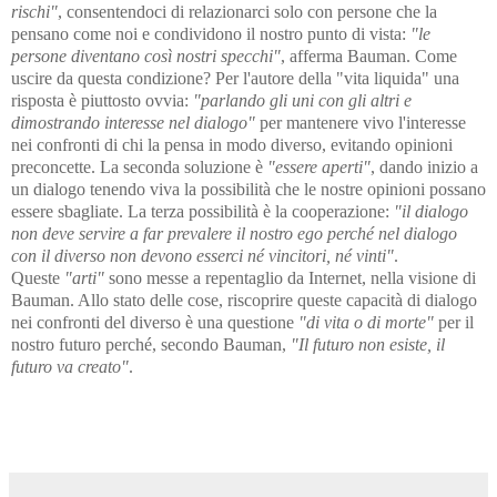
rischi"
, consentendoci di relazionarci solo con persone che la
pensano come noi e condividono il nostro punto di vista:
"le
persone diventano così nostri specchi"
, afferma Bauman. Come
uscire da questa condizione? Per l'autore della "vita liquida" una
risposta è piuttosto ovvia:
"parlando gli uni con gli altri e
dimostrando interesse nel dialogo"
per mantenere vivo l'interesse
nei confronti di chi la pensa in modo diverso, evitando opinioni
preconcette. La seconda soluzione è
"essere aperti"
, dando inizio a
un dialogo tenendo viva la possibilità che le nostre opinioni possano
essere sbagliate. La terza possibilità è la cooperazione:
"il dialogo
non deve servire a far prevalere il nostro ego perché nel dialogo
con il diverso non devono esserci né vincitori, né vinti"
.
Queste
"arti"
sono messe a repentaglio da Internet, nella visione di
Bauman. Allo stato delle cose, riscoprire queste capacità di dialogo
nei confronti del diverso è una questione
"di vita o di morte"
per il
nostro futuro perché, secondo Bauman,
"Il futuro non esiste, il
futuro va creato"
.